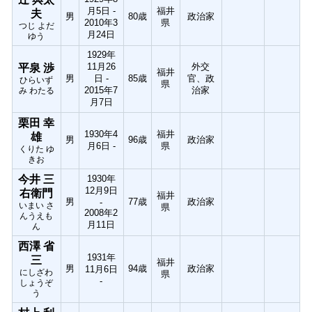
月5日 -
福井
夫
男
80歳
政治家
2010年3
県
つじ よだ
月24日
ゆう
1929年
11月26
外交
平泉 渉
福井
男
日 -
85歳
官、政
ひらいず
県
2015年7
治家
み わたる
月7日
栗田 幸
1930年4
福井
雄
男
96歳
政治家
月6日 -
県
くりた ゆ
きお
今井 三
1930年
12月9日
右衛門
福井
男
77歳
政治家
-
いまい さ
県
2008年2
んうえも
月11日
ん
西澤 省
1931年
三
福井
男
94歳
政治家
11月6日
にしざわ
県
-
しょうぞ
う