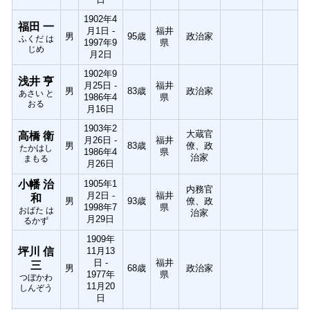
1902年4
福田 一
月1日 -
福井
男
95歳
政治家
ふくだ は
1997年9
県
じめ
月2日
1902年9
浅井 亨
月25日 -
福井
男
83歳
政治家
あさい と
1986年4
県
おる
月16日
1903年2
大蔵官
高橋 衛
月26日 -
福井
男
83歳
僚、政
たかはし
1986年4
県
治家
まもる
月26日
小幡 治
1905年1
内務官
月2日 -
福井
和
男
93歳
僚、政
1998年7
県
おばた は
治家
月29日
るかず
1909年
坪川 信
11月13
日 -
福井
三
男
68歳
政治家
1977年
県
つぼかわ
11月20
しんぞう
日