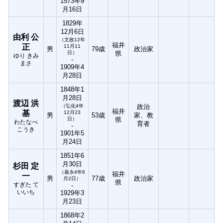
1573年9
月16日
1829年
12月6日
由利 公
（文政12年
福井
正
11月11
男
79歳
政治家
日）
県
ゆり きみ
-
まさ
1909年4
月28日
1848年1
月28日
渡辺 洪
（弘化4年
政治
福井
基
12月23
男
53歳
家、教
日）
県
わたなべ
育者
-
こうき
1901年5
月24日
1851年6
月30日
杉田 定
（嘉永4年6
福井
一
男
77歳
政治家
月2日）
県
すぎた て
-
いいち
1929年3
月23日
1868年2