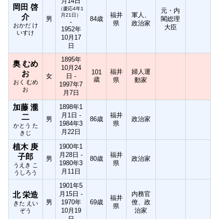
月14日
岡田 啓
（慶応4年1
元・内
福井
軍人、
月21日）
介
男
84歳
閣総理
-
県
政治家
おかだ け
大臣
1952年
いすけ
10月17
日
1895年
奥 むめ
10月24
福井
婦人運
101
お
女
日 -
歳
県
動家
おく むめ
1997年7
お
月7日
加藤 瀧
1898年1
月1日 -
福井
二
男
86歳
政治家
1984年3
県
かとう た
月22日
きじ
植木 庚
1900年1
月28日 -
福井
子郎
男
80歳
政治家
1980年3
県
うえき こ
月11日
うしろう
1901年5
月15日 -
内務官
北 栄造
福井
男
1970年
69歳
僚、政
きた えい
県
10月19
治家
ぞう
日