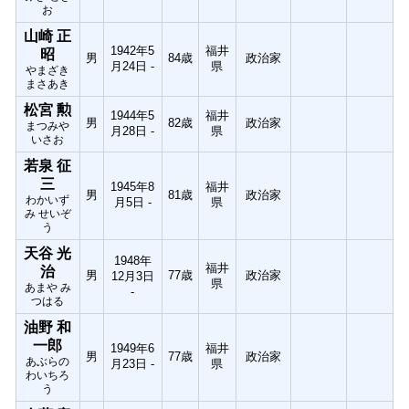
お
山崎 正
1942年5
福井
昭
男
84歳
政治家
月24日 -
県
やまざき
まさあき
松宮 勲
1944年5
福井
男
82歳
政治家
まつみや
月28日 -
県
いさお
若泉 征
三
1945年8
福井
男
81歳
政治家
わかいず
月5日 -
県
み せいぞ
う
天谷 光
1948年
福井
治
男
77歳
政治家
12月3日
県
あまや み
-
つはる
油野 和
一郎
1949年6
福井
男
77歳
政治家
あぶらの
月23日 -
県
わいちろ
う