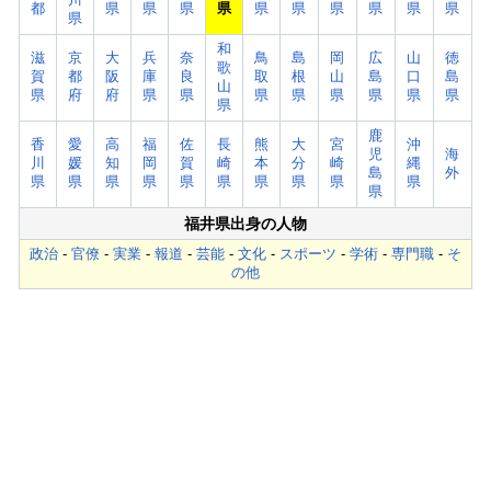
都
県
県
県
県
県
県
県
県
県
県
県
和
滋
京
大
兵
奈
鳥
島
岡
広
山
徳
歌
賀
都
阪
庫
良
取
根
山
島
口
島
山
県
府
府
県
県
県
県
県
県
県
県
県
鹿
香
愛
高
福
佐
長
熊
大
宮
沖
児
海
川
媛
知
岡
賀
崎
本
分
崎
縄
島
外
県
県
県
県
県
県
県
県
県
県
県
福井県出身の人物
政治
-
官僚
-
実業
-
報道
-
芸能
-
文化
-
スポーツ
-
学術
-
専門職
-
そ
の他