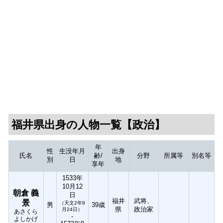
福井県出身の人物一覧【政治】
年
性
生没年月
出身
氏名
齢/
分野
所属等
別名等
別
日
地
享年
1533年
10月12
朝倉 義
日
福井
武将、
景
（天文2年9
男
39歳
県
政治家
月24日）
あさくら
-
よしかげ