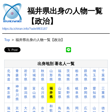
福井県出身の人物一覧
【政治】
https://a.ichiran.info/?ade9f83187
Top
>
福井県出身の人物一覧【政治】
出身地別 著名人一覧
北
青
岩
宮
秋
山
福
茨
栃
群
埼
千
海
森
手
城
田
形
島
城
木
馬
玉
葉
道
県
県
県
県
県
県
県
県
県
県
県
神
東
新
富
石
福
山
長
岐
静
愛
三
奈
京
潟
山
川
井
梨
野
阜
岡
知
重
川
都
県
県
県
県
県
県
県
県
県
県
県
和
滋
京
大
兵
奈
鳥
島
岡
広
山
徳
歌