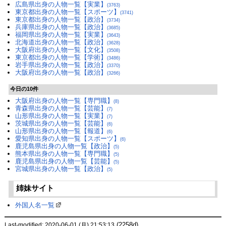
広島県出身の人物一覧【実業】
(3763)
東京都出身の人物一覧【スポーツ】
(3741)
東京都出身の人物一覧【政治】
(3734)
兵庫県出身の人物一覧【政治】
(3685)
福岡県出身の人物一覧【実業】
(3643)
北海道出身の人物一覧【政治】
(3628)
大阪府出身の人物一覧【文化】
(3508)
東京都出身の人物一覧【学術】
(3486)
岩手県出身の人物一覧【政治】
(3370)
大阪府出身の人物一覧【政治】
(3266)
今日の10件
大阪府出身の人物一覧【専門職】
(8)
青森県出身の人物一覧【芸能】
(7)
山形県出身の人物一覧【実業】
(7)
茨城県出身の人物一覧【芸能】
(6)
山形県出身の人物一覧【報道】
(6)
愛知県出身の人物一覧【スポーツ】
(6)
鹿児島県出身の人物一覧【政治】
(5)
熊本県出身の人物一覧【専門職】
(5)
鹿児島県出身の人物一覧【芸能】
(5)
宮城県出身の人物一覧【政治】
(5)
姉妹サイト
外国人名一覧
(2258d)
Last-modified: 2020-06-01 (月) 21:53:13