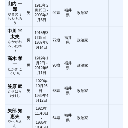
山内 一
1913年2
郎
月15日 -
福井
男
92歳
政治家
やまのう
2005年3
県
ち いちろ
月6日
う
中川 平
1915年3
太夫
月18日 -
福井
男
72歳
政治家
なかがわ
1987年6
県
へいだゆ
月14日
う
高木 孝
1919年1
月2日 -
福井
一
男
93歳
政治家
2012年6
県
たかぎ こ
月1日
ういち
1920年
10月26
笠原 武
福井
男
日 -
68歳
政治家
かさはら
県
1989年4
たけし
月12日
1920年
矢部 知
11月8日
福井
恵夫
男
64歳
政治家
-
県
やべ ちえ
1985年
お
10月5日