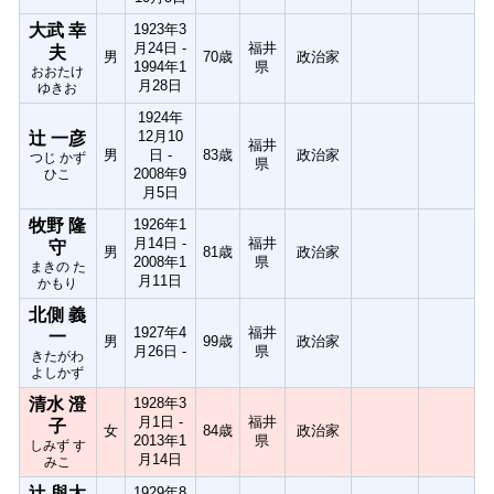
大武 幸
1923年3
月24日 -
福井
夫
男
70歳
政治家
1994年1
県
おおたけ
月28日
ゆきお
1924年
12月10
辻 一彦
福井
男
日 -
83歳
政治家
つじ かず
県
2008年9
ひこ
月5日
牧野 隆
1926年1
月14日 -
福井
守
男
81歳
政治家
2008年1
県
まきの た
月11日
かもり
北側 義
1927年4
福井
一
男
99歳
政治家
月26日 -
県
きたがわ
よしかず
清水 澄
1928年3
月1日 -
福井
子
女
84歳
政治家
2013年1
県
しみず す
月14日
みこ
辻 與太
1929年8