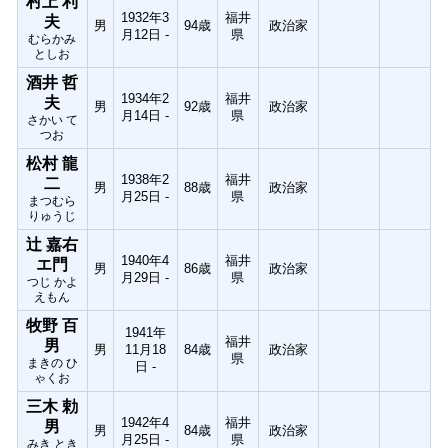
村上 利
1932年3
福井
夫
男
94歳
政治家
月12日 -
県
むらかみ
としお
酒井 哲
1934年2
福井
夫
男
92歳
政治家
月14日 -
県
さかい て
つお
松村 龍
1938年2
福井
二
男
88歳
政治家
月25日 -
県
まつむら
りゅうじ
辻 嘉右
1940年4
福井
エ門
男
86歳
政治家
月29日 -
県
つじ かよ
えもん
牧野 百
1941年
福井
男
男
11月18
84歳
政治家
県
まきの ひ
日 -
ゃくお
三木 勅
1942年4
福井
男
男
84歳
政治家
月25日 -
県
みき とき