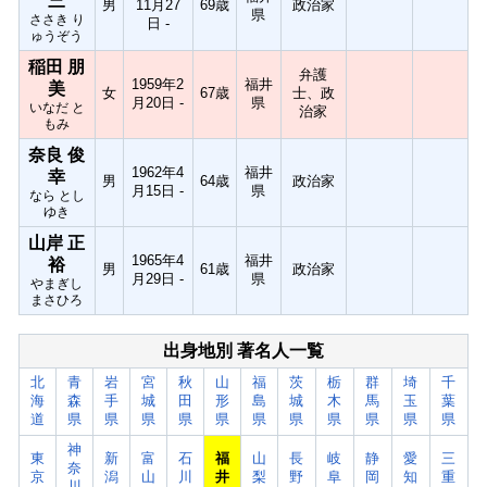
三
男
11月27
69歳
政治家
県
ささき り
日 -
ゅうぞう
稲田 朋
弁護
1959年2
福井
美
女
67歳
士、政
月20日 -
県
いなだ と
治家
もみ
奈良 俊
1962年4
福井
幸
男
64歳
政治家
月15日 -
県
なら とし
ゆき
山岸 正
1965年4
福井
裕
男
61歳
政治家
月29日 -
県
やまぎし
まさひろ
出身地別 著名人一覧
北
青
岩
宮
秋
山
福
茨
栃
群
埼
千
海
森
手
城
田
形
島
城
木
馬
玉
葉
道
県
県
県
県
県
県
県
県
県
県
県
神
東
新
富
石
福
山
長
岐
静
愛
三
奈
京
潟
山
川
井
梨
野
阜
岡
知
重
川