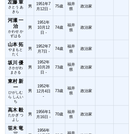
左藤 章
1951年7
福井
男
75歳
政治家
さとう あ
月12日 -
県
きら
河瀬 一
1951年
福井
治
男
10月12
74歳
政治家
県
かわせ か
日 -
ずはる
山本 拓
1952年7
福井
男
74歳
政治家
やまもと
月7日 -
県
たく
1952年
坂川 優
福井
男
10月28
73歳
政治家
さかがわ
県
日 -
まさる
東村 新
1952年
一
福井
男
73歳
政治家
12月4日
ひがしむ
県
-
ら しんい
ち
高木 毅
1956年1
福井
男
70歳
政治家
たかぎ つ
月16日 -
県
よし
笹木 竜
1956年
福井