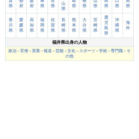
賀
都
阪
庫
良
取
根
山
島
口
島
山
県
府
府
県
県
県
県
県
県
県
県
県
鹿
香
愛
高
福
佐
長
熊
大
宮
沖
児
海
川
媛
知
岡
賀
崎
本
分
崎
縄
島
外
県
県
県
県
県
県
県
県
県
県
県
福井県出身の人物
政治
-
官僚
-
実業
-
報道
-
芸能
-
文化
-
スポーツ
-
学術
-
専門職
-
そ
の他