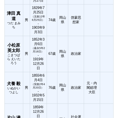
月27日
1829年7
月25日
津田 真
（文政12年
岡山
啓蒙思
道
男
74歳
6月25日）
県
想家
つだ まみ
-
ち
1903年9
月3日
1852年3
月6日
小松原
（嘉永5年2
英太郎
岡山
月16日）
男
67歳
政治家
こまつば
-
県
ら えいた
1919年
ろう
12月26
日
1855年6
月4日
元・内
犬養 毅
（安政2年4
岡山
男
76歳
政治家
閣総理
月20日）
いぬかい
県
-
大臣
つよし
1932年5
月15日
1859年
12月26
日
社会運
片山 潜