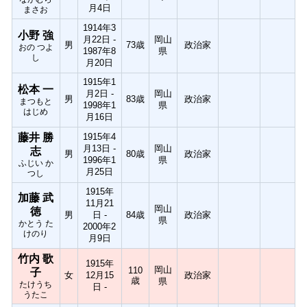
月4日
まさお
1914年3
小野 強
月22日 -
岡山
男
73歳
政治家
おの つよ
1987年8
県
し
月20日
1915年1
松本 一
月2日 -
岡山
男
83歳
政治家
まつもと
1998年1
県
はじめ
月16日
藤井 勝
1915年4
月13日 -
岡山
志
男
80歳
政治家
1996年1
県
ふじい か
月25日
つし
1915年
加藤 武
11月21
岡山
徳
男
日 -
84歳
政治家
県
かとう た
2000年2
けのり
月9日
竹内 歌
1915年
岡山
110
子
女
12月15
政治家
歳
県
たけうち
日 -
うたこ