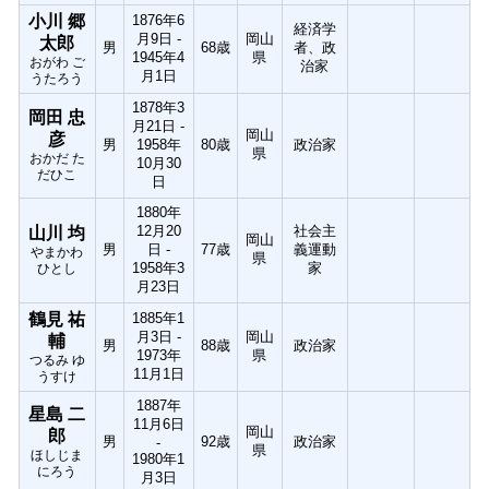
小川 郷
1876年6
経済学
月9日 -
岡山
太郎
男
68歳
者、政
1945年4
県
おがわ ご
治家
月1日
うたろう
1878年3
岡田 忠
月21日 -
岡山
彦
男
1958年
80歳
政治家
県
おかだ た
10月30
だひこ
日
1880年
12月20
社会主
山川 均
岡山
男
日 -
77歳
義運動
やまかわ
県
1958年3
家
ひとし
月23日
鶴見 祐
1885年1
月3日 -
岡山
輔
男
88歳
政治家
1973年
県
つるみ ゆ
11月1日
うすけ
1887年
星島 二
11月6日
岡山
郎
男
92歳
政治家
-
県
ほしじま
1980年1
にろう
月3日