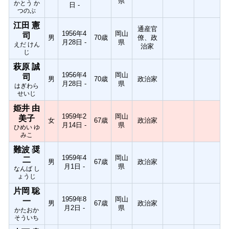
県
かとう か
日 -
つのぶ
江田 憲
通産官
1956年4
岡山
司
男
70歳
僚、政
月28日 -
県
えだ けん
治家
じ
萩原 誠
1956年4
岡山
司
男
70歳
政治家
月28日 -
県
はぎわら
せいじ
姫井 由
1959年2
岡山
美子
女
67歳
政治家
月14日 -
県
ひめい ゆ
みこ
難波 奨
1959年4
岡山
二
男
67歳
政治家
月1日 -
県
なんば し
ょうじ
片岡 聡
1959年8
岡山
一
男
67歳
政治家
月2日 -
県
かたおか
そういち