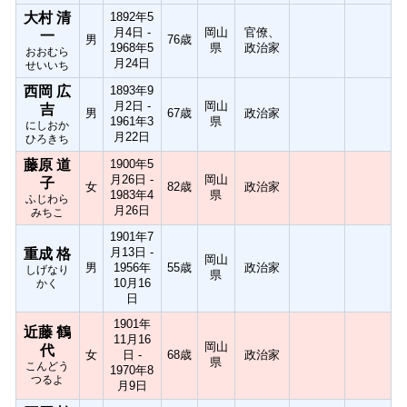
大村 清
1892年5
月4日 -
岡山
官僚、
一
男
76歳
1968年5
県
政治家
おおむら
月24日
せいいち
西岡 広
1893年9
月2日 -
岡山
吉
男
67歳
政治家
1961年3
県
にしおか
月22日
ひろきち
藤原 道
1900年5
月26日 -
岡山
子
女
82歳
政治家
1983年4
県
ふじわら
月26日
みちこ
1901年7
月13日 -
重成 格
岡山
男
1956年
55歳
政治家
しげなり
県
10月16
かく
日
1901年
近藤 鶴
11月16
岡山
代
女
日 -
68歳
政治家
県
こんどう
1970年8
つるよ
月9日