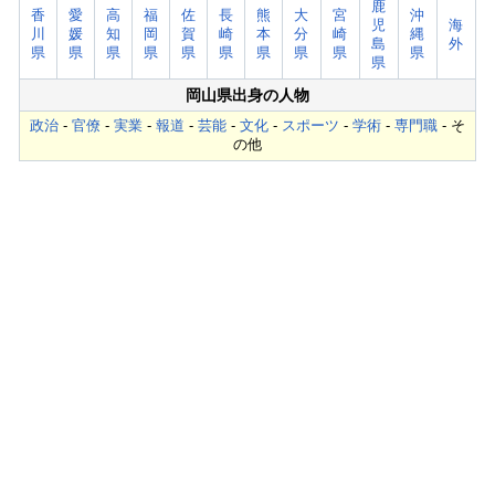
鹿
香
愛
高
福
佐
長
熊
大
宮
沖
児
海
川
媛
知
岡
賀
崎
本
分
崎
縄
島
外
県
県
県
県
県
県
県
県
県
県
県
岡山県出身の人物
政治
-
官僚
-
実業
-
報道
-
芸能
-
文化
-
スポーツ
-
学術
-
専門職
- そ
の他