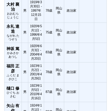
1919年3
大村 襄
月30日 -
岡山
治
男
1997年
78歳
政治家
県
おおむら
12月15
じょうじ
日
永礼 達
1920年5
月1日 -
岡山
造
男
75歳
政治家
1996年4
県
ながれ た
月5日
つぞう
1920年6
神坂 篤
月3日 -
岡山
男
83歳
政治家
かみさか
2004年4
県
あつし
月20日
福田 正
1923年1
月2日 -
岡山
彦
男
78歳
政治家
2001年4
県
ふくだ ま
月29日
さひこ
1923年1
樋口 修
月5日 -
岡山
男
87歳
政治家
ひぐち お
2010年4
県
さむ
月16日
矢山 有
1924年1
月1日 -
岡山
作