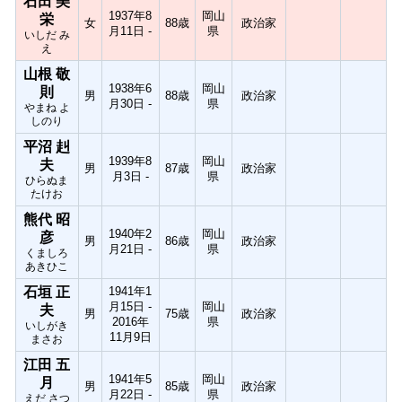
石田 美
1937年8
岡山
栄
女
88歳
政治家
月11日 -
県
いしだ み
え
山根 敬
1938年6
岡山
則
男
88歳
政治家
月30日 -
県
やまね よ
しのり
平沼 赳
1939年8
岡山
夫
男
87歳
政治家
月3日 -
県
ひらぬま
たけお
熊代 昭
1940年2
岡山
彦
男
86歳
政治家
月21日 -
県
くましろ
あきひこ
石垣 正
1941年1
月15日 -
岡山
夫
男
75歳
政治家
2016年
県
いしがき
11月9日
まさお
江田 五
1941年5
岡山
月
男
85歳
政治家
月22日 -
県
えだ さつ