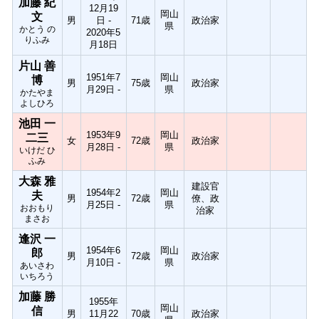
加藤 紀
12月19
岡山
文
男
日 -
71歳
政治家
県
かとう の
2020年5
りふみ
月18日
片山 善
1951年7
岡山
博
男
75歳
政治家
月29日 -
県
かたやま
よしひろ
池田 一
1953年9
岡山
二三
女
72歳
政治家
月28日 -
県
いけだ ひ
ふみ
大森 雅
建設官
1954年2
岡山
夫
男
72歳
僚、政
月25日 -
県
おおもり
治家
まさお
逢沢 一
1954年6
岡山
郎
男
72歳
政治家
月10日 -
県
あいさわ
いちろう
加藤 勝
1955年
岡山
信
男
11月22
70歳
政治家