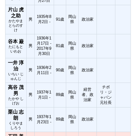
月27日
片山 虎
之助
1935年8
岡山
男
91歳
政治家
かたやま
月2日 -
県
とらのす
け
1936年1
谷本 巌
月17日 -
岡山
男
81歳
政治家
たにもと
2017年9
県
いわお
月30日
一井 淳
1936年2
岡山
治
男
90歳
政治家
月11日 -
県
いちい じ
ゅんじ
高谷 茂
チボ
経営
1937年1
岡山
リ・ジ
男
男
89歳
者、政
月1日 -
県
ャパン
たかや し
治家
元社長
げお
栗山 志
1937年1
岡山
朗
男
89歳
政治家
月23日 -
県
くりやま
しろう