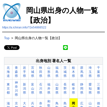
岡山県出身の人物一覧
【政治】
https://a.ichiran.info/?2e54866522
Top
>
岡山県出身の人物一覧【政治】
出身地別 著名人一覧
北
青
岩
宮
秋
山
福
茨
栃
群
埼
千
海
森
手
城
田
形
島
城
木
馬
玉
葉
道
県
県
県
県
県
県
県
県
県
県
県
神
東
新
富
石
福
山
長
岐
静
愛
三
奈
京
潟
山
川
井
梨
野
阜
岡
知
重
川
都
県
県
県
県
県
県
県
県
県
県
県
和
滋
京
大
兵
奈
鳥
島
岡
広
山
徳
歌