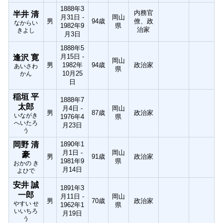
1888年3
内務官
半井 清
月31日 -
岡山
男
94歳
僚、政
なからい
1982年9
県
治家
きよし
月3日
1888年5
月15日 -
逢沢 寛
岡山
男
1982年
94歳
政治家
あいさわ
県
10月25
かん
日
稲垣 平
1888年7
太郎
月4日 -
岡山
男
87歳
政治家
いながき
1976年4
県
へいたろ
月23日
う
岡野 清
1890年1
月1日 -
岡山
豪
男
91歳
政治家
1981年9
県
おかの き
月14日
よひで
安井 誠
1891年3
一郎
月11日 -
岡山
男
70歳
政治家
やすい せ
1962年1
県
いいちろ
月19日
う