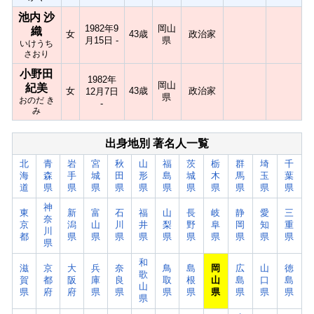
池内 沙
1982年9
岡山
織
女
43歳
政治家
月15日 -
県
いけうち
さおり
小野田
1982年
岡山
紀美
女
43歳
政治家
12月7日
県
おのだ き
-
み
出身地別 著名人一覧
北
青
岩
宮
秋
山
福
茨
栃
群
埼
千
海
森
手
城
田
形
島
城
木
馬
玉
葉
道
県
県
県
県
県
県
県
県
県
県
県
神
東
新
富
石
福
山
長
岐
静
愛
三
奈
京
潟
山
川
井
梨
野
阜
岡
知
重
川
都
県
県
県
県
県
県
県
県
県
県
県
和
滋
京
大
兵
奈
鳥
島
岡
広
山
徳
歌
賀
都
阪
庫
良
取
根
山
島
口
島
山
県
府
府
県
県
県
県
県
県
県
県
県