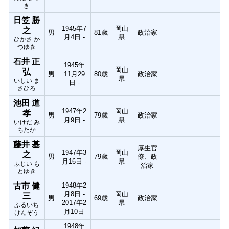
き
日笠 勝
1945年7
岡山
之
男
81歳
政治家
月4日 -
県
ひかさ か
つゆき
石井 正
1945年
岡山
弘
男
11月29
80歳
政治家
県
いしい ま
日 -
さひろ
池田 道
1947年2
岡山
孝
男
79歳
政治家
月9日 -
県
いけだ み
ちたか
藤井 基
厚生官
1947年3
岡山
之
男
79歳
僚、政
月16日 -
県
ふじい も
治家
とゆき
古市 健
1948年2
月8日 -
岡山
三
男
69歳
政治家
2017年2
県
ふるいち
月10日
けんぞう
1948年