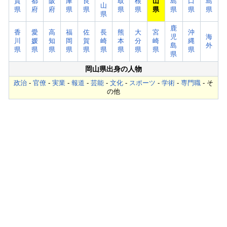
賀
都
阪
庫
良
取
根
山
島
口
島
山
県
府
府
県
県
県
県
県
県
県
県
県
鹿
香
愛
高
福
佐
長
熊
大
宮
沖
児
海
川
媛
知
岡
賀
崎
本
分
崎
縄
島
外
県
県
県
県
県
県
県
県
県
県
県
岡山県出身の人物
政治
-
官僚
-
実業
-
報道
-
芸能
-
文化
-
スポーツ
-
学術
-
専門職
- そ
の他