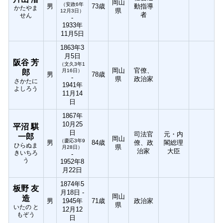
岡山
（安政6年
男
73歳
動指導
かたやま
県
12月3日）
者
せん
-
1933年
11月5日
1863年3
月5日
阪谷 芳
（文久3年1
岡山
官僚、
月16日）
郎
男
78歳
-
県
政治家
さかたに
1941年
よしろう
11月14
日
1867年
10月25
平沼 騏
日
司法官
元・内
一郎
岡山
（慶応3年9
男
84歳
僚、政
閣総理
ひらぬま
県
月28日）
治家
大臣
きいちろ
-
う
1952年8
月22日
1874年5
板野 友
月18日 -
岡山
造
男
1945年
71歳
政治家
県
いたの と
12月12
もぞう
日