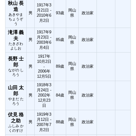
秋山 長
1917年3
造
月21日 -
岡山
男
93歳
政治家
あきやま
2010年6
県
ちょうぞ
月2日
う
滝澤 義
1917年9
月23日 -
岡山
夫
男
85歳
政治家
2003年6
県
たきざわ
月4日
よしお
1917年
長野 士
10月2日
岡山
郎
男
89歳
政治家
-
県
ながの し
2006年
ろう
12月5日
1918年3
山田 太
月24日 -
岡山
郎
男
2002年
84歳
政治家
県
やまだ た
12月23
ろう
日
伏見 格
1919年3
月12日 -
岡山
之助
男
88歳
政治家
2007年7
県
ふしみ か
月2日
くのすけ