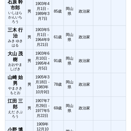
石原 幹
1903年4
市郎
月1日 -
岡山
男
85歳
政治家
いしはら
1989年3
県
かんいち
月7日
ろう
三木 行
1903年5
月1日 -
岡山
治
男
61歳
政治家
1964年9
県
みき ゆき
月21日
はる
大山 茂
1903年6
月10日 -
岡山
樹
男
91歳
政治家
1995年4
県
おおやま
月5日
しげき
山崎 始
1905年3
月18日 -
岡山
男
男
78歳
政治家
1983年
県
やまさき
10月9日
もとお
江田 三
1907年7
月29日 -
岡山
郎
男
69歳
政治家
1977年5
県
えだ さぶ
月22日
ろう
1909年
12月10
小野 博