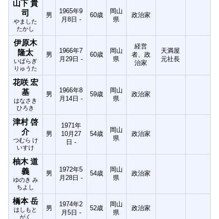
山下 貴
1965年9
岡山
司
男
60歳
政治家
月8日 -
県
やました
たかし
伊原木
経営
1966年7
岡山
天満屋
隆太
男
60歳
者、政
月29日 -
県
元社長
いばらぎ
治家
りゅうた
花咲 宏
1966年8
岡山
基
男
59歳
政治家
月14日 -
県
はなさき
ひろき
津村 啓
1971年
岡山
介
男
10月27
54歳
政治家
県
つむら け
日 -
いすけ
柚木 道
1972年5
岡山
義
男
54歳
政治家
月28日 -
県
ゆのき み
ちよし
橋本 岳
1974年2
岡山
男
52歳
政治家
はしもと
月5日 -
県
がく