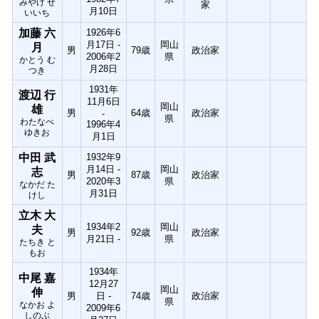
みやけ せ
家
月10日
いいち
加藤 六
1926年6
月17日 -
岡山
月
男
79歳
政治家
2006年2
県
かとう む
月28日
つき
1931年
渡辺 行
11月6日
岡山
雄
男
64歳
政治家
-
県
わたなべ
1996年4
ゆきお
月1日
中田 武
1932年9
月14日 -
岡山
志
男
87歳
政治家
2020年3
県
なかだ た
月31日
けし
立木 大
1934年2
岡山
夫
男
92歳
政治家
月21日 -
県
たちき と
もお
1934年
中尾 嘉
12月27
岡山
伸
男
日 -
74歳
政治家
県
なかお よ
2009年6
しのぶ