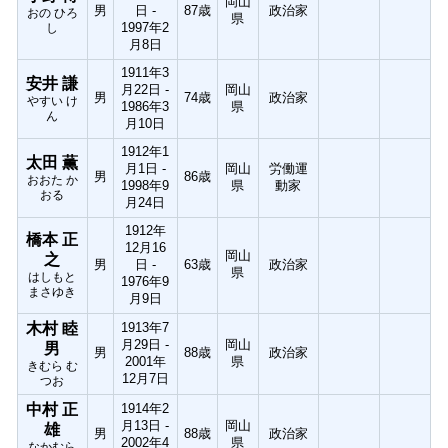
岡山
男
日 -
87歳
政治家
おの ひろ
県
1997年2
し
月8日
1911年3
安井 謙
月22日 -
岡山
男
74歳
政治家
やすい け
1986年3
県
ん
月10日
1912年1
太田 薫
月1日 -
岡山
労働運
男
86歳
おおた か
1998年9
県
動家
おる
月24日
1912年
橋本 正
12月16
岡山
之
男
日 -
63歳
政治家
県
はしもと
1976年9
まさゆき
月9日
木村 睦
1913年7
月29日 -
岡山
男
男
88歳
政治家
2001年
県
きむら む
12月7日
つお
中村 正
1914年2
月13日 -
岡山
雄
男
88歳
政治家
2002年4
県
なかむら