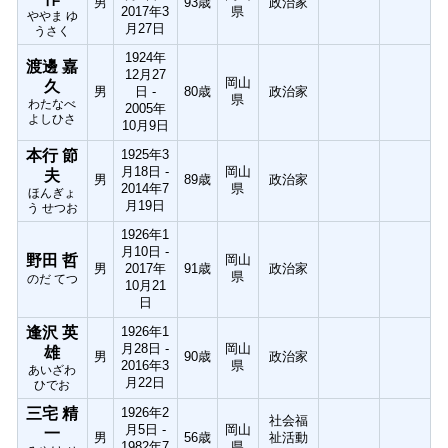
男
93歳
政治家
2017年3
県
ややま ゆ
月27日
うさく
1924年
渡邊 嘉
12月27
岡山
久
男
日 -
80歳
政治家
県
わたなべ
2005年
よしひさ
10月9日
本行 節
1925年3
月18日 -
岡山
夫
男
89歳
政治家
2014年7
県
ほんぎょ
月19日
う せつお
1926年1
月10日 -
野田 哲
岡山
男
2017年
91歳
政治家
県
のだ てつ
10月21
日
逢沢 英
1926年1
月28日 -
岡山
雄
男
90歳
政治家
2016年3
県
あいざわ
月22日
ひでお
三宅 精
1926年2
社会福
月5日 -
岡山
一
男
56歳
祉活動
1982年7
県