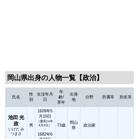
岡山県出身の人物一覧【政治】
年
性
生没年月
出身
氏名
齢/
分野
所属等
別名等
別
日
地
享年
1609年5
月10日
池田 光
（慶長14年
岡山
政
男
73歳
政治家
4月4日）
県
いけだ み
-
つまさ
1682年6