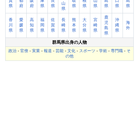
賀
都
阪
庫
良
取
根
山
島
口
島
山
県
府
府
県
県
県
県
県
県
県
県
県
鹿
香
愛
高
福
佐
長
熊
大
宮
沖
児
海
川
媛
知
岡
賀
崎
本
分
崎
縄
島
外
県
県
県
県
県
県
県
県
県
県
県
群馬県出身の人物
政治
-
官僚
-
実業
-
報道
-
芸能
-
文化
-
スポーツ
-
学術
-
専門職
-
そ
の他