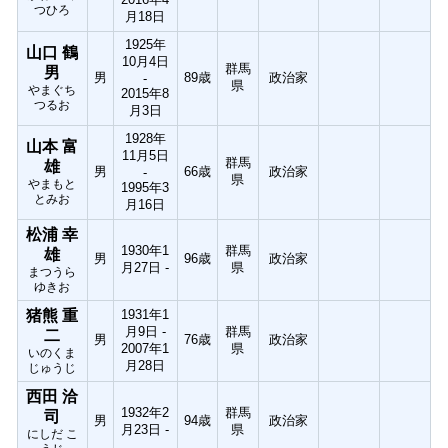
つひろ
月18日
1925年
山口 鶴
10月4日
群馬
男
男
89歳
政治家
-
県
やまぐち
2015年8
つるお
月3日
1928年
山本 富
11月5日
群馬
雄
男
66歳
政治家
-
県
やまもと
1995年3
とみお
月16日
松浦 幸
1930年1
群馬
雄
男
96歳
政治家
月27日 -
県
まつうら
ゆきお
猪熊 重
1931年1
月9日 -
群馬
二
男
76歳
政治家
2007年1
県
いのくま
月28日
じゅうじ
西田 洽
1932年2
群馬
司
男
94歳
政治家
月23日 -
県
にしだ こ