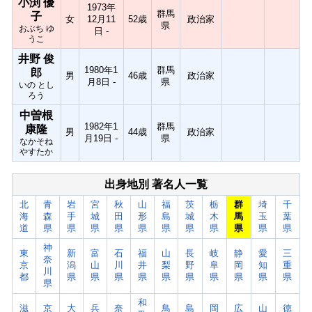
小渕 優
1973年
群馬
子
女
12月11
52歳
政治家
県
おぶち ゆ
日 -
うこ
井野 俊
1980年1
群馬
郎
男
46歳
政治家
月8日 -
県
いの とし
ろう
中曽根
1982年1
群馬
康隆
男
44歳
政治家
月19日 -
県
なかそね
やすたか
出身地別 著名人一覧
北
青
岩
宮
秋
山
福
茨
栃
群
埼
千
海
森
手
城
田
形
島
城
木
馬
玉
葉
道
県
県
県
県
県
県
県
県
県
県
県
神
東
新
富
石
福
山
長
岐
静
愛
三
奈
京
潟
山
川
井
梨
野
阜
岡
知
重
川
都
県
県
県
県
県
県
県
県
県
県
県
和
滋
京
大
兵
奈
鳥
島
岡
広
山
徳