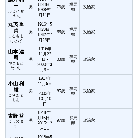
月28日 -
群馬
一
男
73歳
政治家
1988年1
県
ふじい せ
月11日
いいち
丸茂 重
1916年5
月29日 -
群馬
貞
男
66歳
政治家
1982年7
県
まるも し
月23日
げさだ
1916年
山本 達
11月23
群馬
司
男
日 -
83歳
政治家
県
やまもと
2000年3
たつじ
月6日
1917年
小山 利
11月5日
群馬
-
雄
男
85歳
政治家
2003年
県
こやま と
10月10
しお
日
1918年1
吉野 益
月15日 -
群馬
男
97歳
政治家
よしの ま
2015年2
県
す
月1日
1918年5