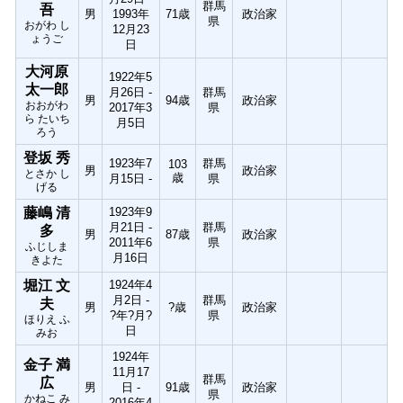
群馬
吾
男
1993年
71歳
政治家
県
おがわ し
12月23
ょうご
日
大河原
1922年5
太一郎
月26日 -
群馬
男
94歳
政治家
おおがわ
2017年3
県
ら たいち
月5日
ろう
登坂 秀
1923年7
群馬
103
男
政治家
とさか し
歳
月15日 -
県
げる
藤嶋 清
1923年9
月21日 -
群馬
多
男
87歳
政治家
2011年6
県
ふじしま
月16日
きよた
堀江 文
1924年4
月2日 -
群馬
夫
男
?歳
政治家
?年?月?
県
ほりえ ふ
日
みお
1924年
金子 満
11月17
群馬
広
男
日 -
91歳
政治家
県
かねこ み
2016年4