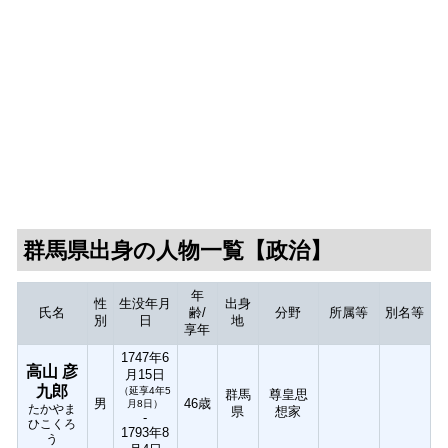
群馬県出身の人物一覧【政治】
年
性
生没年月
出身
氏名
齢/
分野
所属等
別名等
別
日
地
享年
1747年6
高山 彦
月15日
九郎
（延享4年5
群馬
尊皇思
男
46歳
月8日）
たかやま
県
想家
-
ひこくろ
1793年8
う