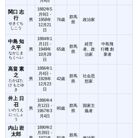
月4日
1882年5
関口 志
月9日 -
群馬
行
男
1958年
76歳
政治家
県
せきぐち
12月21
しこう
日
1884年1
中島 知
月1日 -
経営
中島飛
群馬
久平
男
1949年
65歳
者、政
行機 創
県
なかじま
10月29
治家
業者
ちくへい
日
1886年1
高畠 素
月4日 -
之
群馬
社会思
男
1928年
42歳
たかばた
県
想家
12月23
け もとゆ
日
き
井上 日
1886年4
召
月12日 -
群馬
国家主
男
80歳
いのうえ
1967年3
県
義者
にっしょ
月4日
う
1890年2
内山 岩
月28日 -
太郎
群馬
男
1971年
81歳
政治家