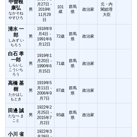
中曽根
月27日 -
元・内
群馬
101
康弘
男
2019年
政治家
閣総理
歳
県
なかそね
11月29
大臣
やすひろ
日
清水 一
1918年9
月4日 -
群馬
郎
男
72歳
政治家
1991年6
県
しみず い
月12日
ちろう
白石 孝
1919年1
一郎
月20日 -
群馬
男
71歳
政治家
しらいし
1990年6
県
こういち
月15日
ろう
高橋 基
1919年5
月11日 -
群馬
樹
男
87歳
政治家
2006年9
県
たかはし
月7日
もとき
1922年2
田邊 誠
月25日 -
群馬
男
93歳
政治家
たなべ ま
2015年7
県
こと
月2日
1922年3
小川 省
月29日 -