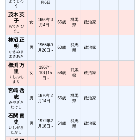
ようじろ
月6日
う
茂木 英
1960年3
群馬
子
女
66歳
政治家
月4日 -
県
もてき ひ
でこ
柿沼 正
1965年9
群馬
明
男
60歳
政治家
月26日 -
県
かきぬま
まさあき
櫛渕 万
1967年
群馬
里
女
10月15
58歳
政治家
県
くしぶち
日 -
まり
宮崎 岳
1970年2
群馬
志
男
56歳
政治家
月14日 -
県
みやざき
たけし
石関 貴
1972年2
群馬
史
男
54歳
政治家
月18日 -
県
いしぜき
たかし