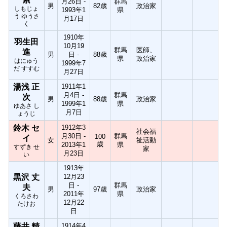
月26日 -
群馬
男
82歳
政治家
しもじょ
1993年1
県
う ゆうさ
月17日
く
1910年
羽生田
10月19
群馬
医師、
進
男
日 -
88歳
県
政治家
はにゅう
1999年7
だ すすむ
月27日
湯浅 正
1911年1
月4日 -
群馬
次
男
88歳
政治家
1999年1
県
ゆあさ し
月7日
ょうじ
鈴木 セ
1912年3
社会福
月30日 -
群馬
100
イ
女
祉活動
歳
2013年1
県
すずき せ
家
月23日
い
1913年
黒沢 丈
12月23
日 -
群馬
夫
男
97歳
政治家
2011年
県
くろさわ
12月22
たけお
日
藤井 精
1914年4