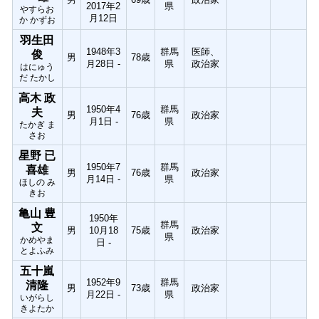
2017年2
県
やすらお
月12日
か かずお
羽生田
1948年3
群馬
医師、
俊
男
78歳
月28日 -
県
政治家
はにゅう
だ たかし
高木 政
1950年4
群馬
夫
男
76歳
政治家
月1日 -
県
たかぎ ま
さお
星野 已
1950年7
群馬
喜雄
男
76歳
政治家
月14日 -
県
ほしの み
きお
亀山 豊
1950年
群馬
文
男
10月18
75歳
政治家
県
かめやま
日 -
とよふみ
五十嵐
1952年9
群馬
清隆
男
73歳
政治家
月22日 -
県
いがらし
きよたか