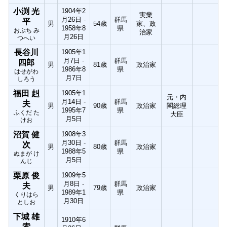
小渕 光
1904年2
実業
月26日 -
群馬
平
男
54歳
家、政
1958年8
県
おぶち み
治家
月26日
つへい
長谷川
1905年1
月7日 -
群馬
四郎
男
81歳
政治家
1986年8
県
はせがわ
月7日
しろう
福田 赳
1905年1
元・内
月14日 -
群馬
夫
男
90歳
政治家
閣総理
1995年7
県
ふくだ た
大臣
月5日
けお
沼賀 健
1908年3
月30日 -
群馬
次
男
80歳
政治家
1988年5
県
ぬまが け
月5日
んじ
栗原 俊
1909年5
月8日 -
群馬
夫
男
79歳
政治家
1989年1
県
くりはら
月30日
としお
下城 雄
1910年6
索