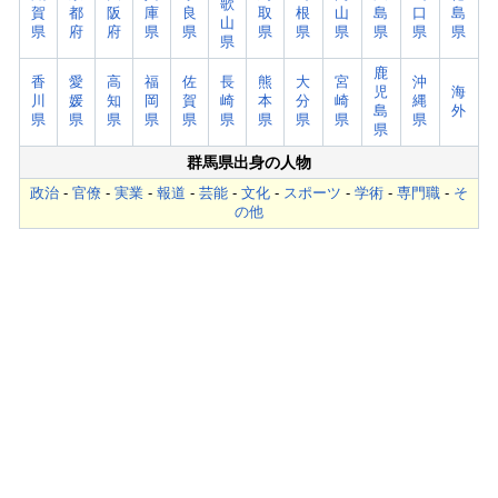
歌
賀
都
阪
庫
良
取
根
山
島
口
島
山
県
府
府
県
県
県
県
県
県
県
県
県
鹿
香
愛
高
福
佐
長
熊
大
宮
沖
児
海
川
媛
知
岡
賀
崎
本
分
崎
縄
島
外
県
県
県
県
県
県
県
県
県
県
県
群馬県出身の人物
政治
-
官僚
-
実業
-
報道
-
芸能
-
文化
-
スポーツ
-
学術
-
専門職
-
そ
の他