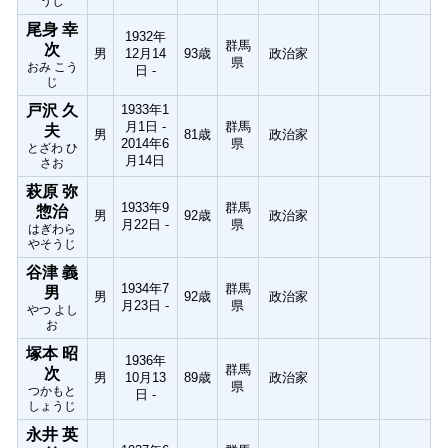
うじ
尾身 幸
1932年
群馬
次
男
12月14
93歳
政治家
県
おみ こう
日 -
じ
戸沢 久
1933年1
月1日 -
群馬
夫
男
81歳
政治家
2014年6
県
とざわ ひ
月14日
さお
萩原 弥
1933年9
群馬
惣治
男
92歳
政治家
月22日 -
県
はぎわら
やそうじ
谷津 義
1934年7
群馬
男
男
92歳
政治家
月23日 -
県
やつ よし
お
塚本 昭
1936年
群馬
次
男
10月13
89歳
政治家
県
つかもと
日 -
しょうじ
永井 英