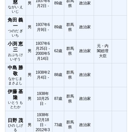
1937年6
群馬
慈
男
89歳
政治家
月2日 -
県
ながい え
いじ
角田 義
1937年6
群馬
一
男
89歳
政治家
月9日 -
県
つのだ ぎ
いち
小渕 恵
1937年6
元・内
月25日 -
群馬
三
男
62歳
政治家
閣総理
2000年5
県
おぶち け
大臣
月14日
いぞう
中島 勝
1938年2
群馬
敬
男
88歳
政治家
月4日 -
県
なかじま
まさよし
伊藤 基
1938年
群馬
隆
男
10月25
87歳
政治家
県
いとう も
日 -
とたか
1938年
12月18
日野 茂
群馬
男
日 -
73歳
政治家
ひの しげ
県
2012年3
る