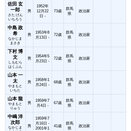
佐田 玄
1952年
群馬
一郎
男
12月22
73歳
政治家
県
さた げん
日 -
いちろう
中島 政
1953年8
群馬
希
男
72歳
政治家
月13日 -
県
なかじま
まさき
下村 博
1954年5
群馬
文
男
72歳
政治家
月23日 -
県
しもむら
はくぶん
山本 一
1958年1
群馬
太
男
68歳
政治家
月24日 -
県
やまもと
いちた
山本 龍
1959年7
群馬
男
67歳
政治家
やまもと
月4日 -
県
りゅう
中嶋 洋
1959年7
次郎
月16日 -
群馬
男
41歳
政治家
なかじま
2001年1
県