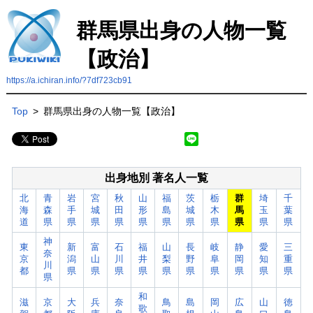
群馬県出身の人物一覧
【政治】
https://a.ichiran.info/?7df723cb91
Top
>
群馬県出身の人物一覧【政治】
出身地別 著名人一覧
北
青
岩
宮
秋
山
福
茨
栃
群
埼
千
海
森
手
城
田
形
島
城
木
馬
玉
葉
道
県
県
県
県
県
県
県
県
県
県
県
神
東
新
富
石
福
山
長
岐
静
愛
三
奈
京
潟
山
川
井
梨
野
阜
岡
知
重
川
都
県
県
県
県
県
県
県
県
県
県
県
和
滋
京
大
兵
奈
鳥
島
岡
広
山
徳
歌