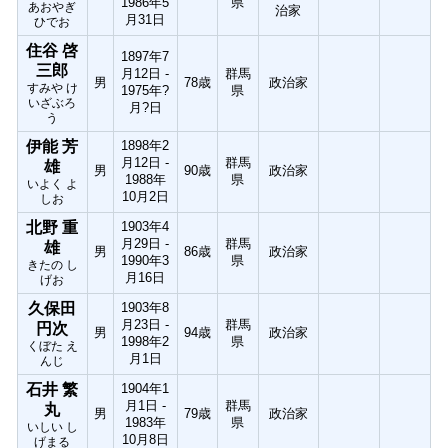
1986年5
県
あおやぎ
治家
月31日
ひでお
住谷 啓
1897年7
三郎
月12日 -
群馬
男
78歳
政治家
すみや け
1975年?
県
いざぶろ
月?日
う
伊能 芳
1898年2
月12日 -
群馬
雄
男
90歳
政治家
1988年
県
いよく よ
10月2日
しお
北野 重
1903年4
月29日 -
群馬
雄
男
86歳
政治家
1990年3
県
きたの し
月16日
げお
久保田
1903年8
月23日 -
群馬
円次
男
94歳
政治家
1998年2
県
くぼた え
月1日
んじ
石井 繁
1904年1
月1日 -
群馬
丸
男
79歳
政治家
1983年
県
いしい し
10月8日
げまる