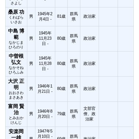
さよし
桑原 功
1945年2
群馬
男
81歳
政治家
くわばら
月4日 -
県
いさお
中島 博
1945年
群馬
範
男
11月23
80歳
政治家
県
なかじま
日 -
ひろのり
中曽根
1945年
群馬
弘文
男
11月28
80歳
政治家
県
なかそね
日 -
ひろふみ
大沢 正
1946年1
群馬
明
男
80歳
政治家
月21日 -
県
おおさわ
まさあき
富岡 賢
文部官
1946年8
群馬
治
男
79歳
僚、政
月20日 -
県
とみおか
治家
けんじ
安楽岡
1947年5
月10日 -
群馬
一雄
男
69歳
政治家