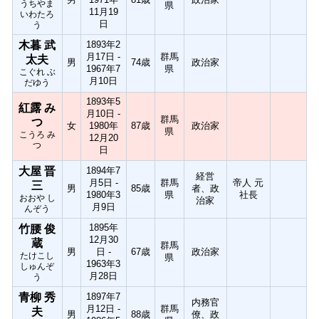
うちやま
県
11月19
いわたろ
日
う
木暮 武
1893年2
月17日 -
群馬
太夫
男
74歳
政治家
1967年7
県
こぐれ ぶ
月10日
だゆう
1893年5
紅露 み
月10日 -
群馬
つ
女
1980年
87歳
政治家
県
こうろ み
12月20
つ
日
大屋 晋
1894年7
経営
月5日 -
群馬
帝人 元
三
男
85歳
者、政
1980年3
県
社長
おおや し
治家
月9日
んぞう
1895年
竹腰 俊
12月30
蔵
群馬
男
日 -
67歳
政治家
たけこし
県
1963年3
しゅんぞ
月28日
う
青柳 秀
1897年7
内務官
月12日 -
群馬
夫
男
88歳
僚、政