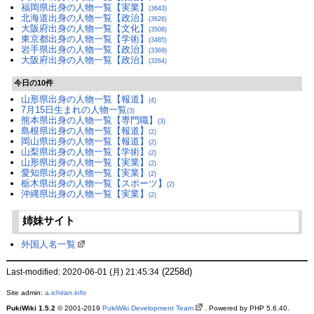
福岡県出身の人物一覧【実業】
(3643)
北海道出身の人物一覧【政治】
(3626)
大阪府出身の人物一覧【文化】
(3508)
東京都出身の人物一覧【学術】
(3485)
岩手県出身の人物一覧【政治】
(3369)
大阪府出身の人物一覧【政治】
(3264)
今日の10件
山形県出身の人物一覧【報道】
(4)
7月15日生まれの人物一覧
(3)
熊本県出身の人物一覧【専門職】
(3)
島根県出身の人物一覧【報道】
(2)
岡山県出身の人物一覧【報道】
(2)
山梨県出身の人物一覧【学術】
(2)
山形県出身の人物一覧【実業】
(2)
愛知県出身の人物一覧【実業】
(2)
栃木県出身の人物一覧【スポーツ】
(2)
沖縄県出身の人物一覧【実業】
(2)
姉妹サイト
外国人名一覧
(2258d)
Last-modified: 2020-06-01 (月) 21:45:34
Site admin:
a.ichiran.info
PukiWiki 1.5.2
© 2001-2019
PukiWiki Development Team
. Powered by PHP 5.6.40.