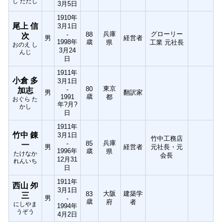
し ただし
3月5日
1910年
尾上 信
3月1日
兵庫
グローリー
-
88
次
男
経営者
1998年
歳
県
工業 元社長
おのえ し
3月24
んじ
日
1911年
小倉 多
3月1日
東京
80
-
加志
男
翻訳家
歳
1991
都
おぐら た
年?月?
かし
日
1911年
竹中 錬
3月1日
竹中工務店
兵庫
-
85
一
男
経営者
元社長・元
1996年
歳
県
たけなか
会長
12月31
れんいち
日
1911年
西山 夘
3月1日
大阪
建築学
83
三
男
-
歳
府
者
にしやま
1994年
うぞう
4月2日