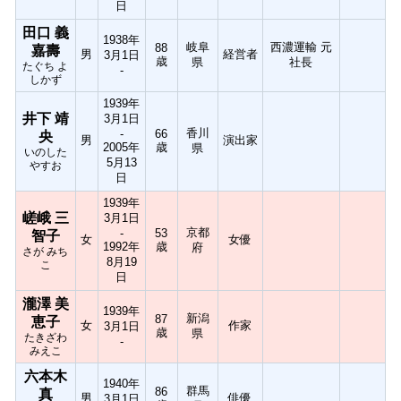
日
田口 義
1938年
岐阜
西濃運輸 元
88
嘉壽
男
経営者
3月1日
歳
県
社長
たぐち よ
-
しかず
1939年
井下 靖
3月1日
香川
-
66
央
男
演出家
2005年
歳
県
いのした
5月13
やすお
日
1939年
嵯峨 三
3月1日
京都
-
53
智子
女
女優
1992年
歳
府
さが みち
8月19
こ
日
瀧澤 美
1939年
新潟
87
恵子
女
作家
3月1日
歳
県
たきざわ
-
みえこ
六本木
1940年
群馬
86
真
男
俳優
3月1日