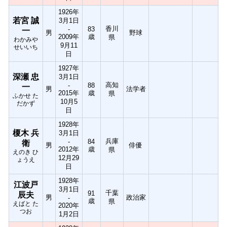
1926年
若宮 誠
3月1日
香川
-
83
一
男
野球
2009年
歳
県
わかみや
9月11
せいいち
日
1927年
深瀬 忠
3月1日
高知
-
88
一
男
法学者
2015年
歳
県
ふかせ た
10月5
だかず
日
1928年
榎木 兵
3月1日
兵庫
-
84
衛
男
俳優
2012年
歳
県
えのき ひ
12月29
ょうえ
日
1928年
江波戸
3月1日
千葉
91
辰夫
男
政治家
-
歳
県
えばと た
2020年
つお
1月2日