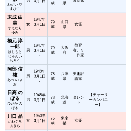
男
政治家
3月1日
歳
県
わかい や
-
すひこ
末成 由
1947年
山口
79
美
女
女優
3月1日
歳
県
すえなり
-
ゆみ
橋元 淳
教育
1947年
一郎
大阪
79
男
者、Ｓ
3月1日
はしもと
歳
府
Ｆ作家
-
じゅんい
ちろう
阿部 信
1948年
兵庫
美術評
78
雄
男
3月1日
歳
県
論家
あべ のぶ
-
お
日高 の
【チャーリ
1948年
北海
タレン
78
ぼる
男
ーカンパニ
3月1日
歳
道
ト
ひだか の
ー】
-
ぼる
1950年
川口 晶
東京
76
女
女優
3月1日
かわぐち
歳
都
-
あきら