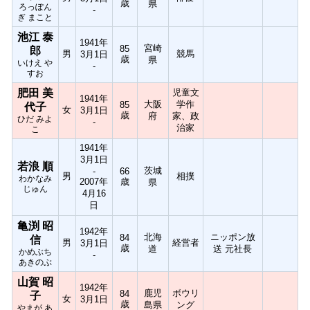
歳
県
ろっぽん
-
ぎ まこと
池江 泰
1941年
宮崎
85
郎
男
競馬
3月1日
歳
県
いけえ や
-
すお
肥田 美
児童文
1941年
大阪
学作
85
代子
女
3月1日
歳
府
家、政
ひだ みよ
-
治家
こ
1941年
3月1日
若浪 順
茨城
-
66
男
相撲
わかなみ
2007年
歳
県
じゅん
4月16
日
亀渕 昭
1942年
北海
ニッポン放
84
信
男
経営者
3月1日
歳
道
送 元社長
かめぶち
-
あきのぶ
山賀 昭
1942年
鹿児
ボウリ
84
子
女
3月1日
歳
島県
ング
やまが あ