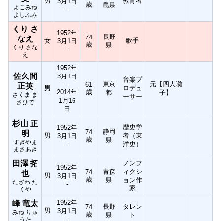
男
教育者
3月1日
歳
島県
よこみね
-
よしふみ
くり さ
1952年
長野
74
なえ
女
歌手
3月1日
歳
県
くり さな
-
え
1952年
佐久間
3月1日
音楽プ
東京
元【四人囃
-
61
正英
男
ロデュ
2014年
歳
都
子】
さくま ま
ーサー
1月16
さひで
日
杉山 正
歴史学
1952年
静岡
74
明
男
者（東
3月1日
歳
県
すぎやま
洋史）
-
まさあき
田澤 拓
ノンフ
1952年
青森
ィクシ
74
也
男
3月1日
歳
県
ョン作
たざわ た
-
家
くや
1952年
峰 竜太
長野
タレン
74
男
3月1日
みね りゅ
歳
県
ト
-
うた