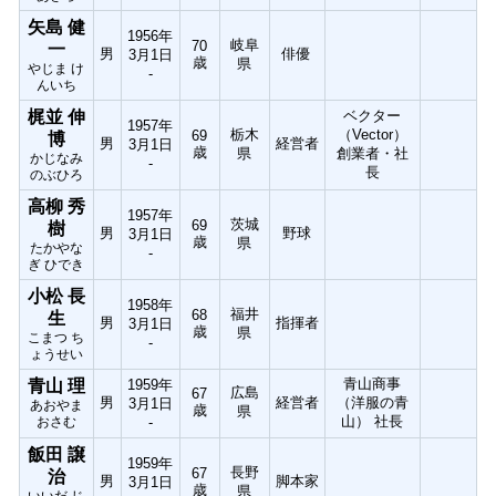
矢島 健
1956年
岐阜
70
一
男
俳優
3月1日
歳
県
やじま け
-
んいち
梶並 伸
ベクター
1957年
栃木
（Vector）
69
博
男
経営者
3月1日
歳
県
創業者・社
かじなみ
-
長
のぶひろ
高柳 秀
1957年
茨城
69
樹
男
野球
3月1日
歳
県
たかやな
-
ぎ ひでき
小松 長
1958年
福井
68
生
男
指揮者
3月1日
歳
県
こまつ ち
-
ょうせい
青山商事
青山 理
1959年
広島
67
男
経営者
（洋服の青
3月1日
あおやま
歳
県
山） 社長
おさむ
-
飯田 譲
1959年
長野
67
治
男
脚本家
3月1日
歳
県
いいだ じ