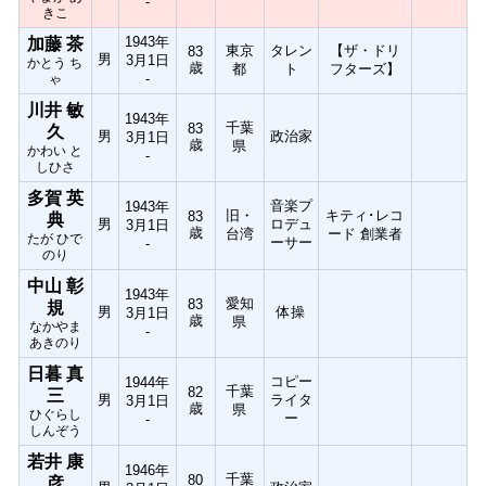
-
きこ
1943年
加藤 茶
東京
タレン
【ザ・ドリ
83
男
3月1日
かとう ち
歳
都
ト
フターズ】
-
ゃ
川井 敏
1943年
千葉
83
久
男
政治家
3月1日
歳
県
かわい と
-
しひさ
多賀 英
音楽プ
1943年
旧・
キティ･レコ
83
典
男
ロデュ
3月1日
歳
台湾
ード 創業者
たが ひで
ーサー
-
のり
中山 彰
1943年
愛知
83
規
男
体操
3月1日
歳
県
なかやま
-
あきのり
日暮 真
コピー
1944年
千葉
82
三
男
ライタ
3月1日
歳
県
ひぐらし
ー
-
しんぞう
若井 康
1946年
千葉
80
彦