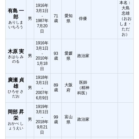
本名：
1916年
大島
有島 一
3月1日
忠雄
愛知
-
71
郎
男
俳優
（おお
1987年
歳
県
ありしま
しま・
7月20
いちろう
ただ
日
お）
1916年
3月1日
木原 実
愛媛
-
93
男
政治家
きはら み
2010年
歳
県
のる
1月18
日
1918年
廣瀬 貞
医師
3月1日
大阪
89
雄
男
（精神
-
歳
府
ひろせ さ
2007年
科医）
だお
6月9日
1919年
岡部 昇
3月1日
富山
-
99
栄
男
政治家
2018年
歳
県
おかべ し
9月21
ょうえい
日