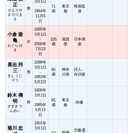
3月1日
正
東京
映画監
-
71
男
かえりや
1964年
歳
都
督
ま のりま
11月6
さ
日
1895年
小倉 遊
3月1日
滋賀
日本画
-
105
亀
女
2000年
歳
県
家
おぐら ゆ
7月23
き
日
1898年
喜志 邦
3月1日
神奈
詩人、
85
三
男
-
歳
川県
作詞家
きし くに
1983年
ぞう
5月2日
1900年
鈴木 傳
3月1日
東京
-
85
明
男
俳優
1985年
歳
都
すずき で
5月13
んめい
日
1901年
菊川 忠
3月1日
労働運
愛媛