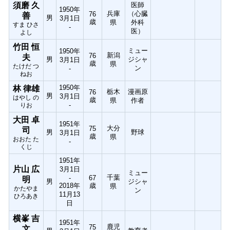
須磨 久
医師
1950年
兵庫
（心臓
76
善
男
3月1日
歳
県
外科
すま ひさ
-
医）
よし
竹田 恒
ミュー
1950年
新潟
76
夫
男
ジシャ
3月1日
歳
県
たけだ つ
ン
-
ねお
1950年
林 律雄
栃木
漫画原
76
男
3月1日
はやし の
歳
県
作者
-
りお
大田 卓
1951年
大分
75
司
男
野球
3月1日
歳
県
おおた た
-
くじ
1951年
片山 広
3月1日
ミュー
千葉
-
67
明
男
ジシャ
2018年
歳
県
かたやま
ン
11月13
ひろあき
日
横峯 吉
1951年
鹿児
75
文