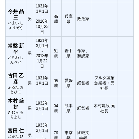
1931年
今井 晶
3月1日
兵庫
-
85
三
男
政治家
2016年
歳
県
いまい し
10月23
ょうぞう
日
1931年
常盤 新
3月1日
岩手
作家、
-
81
平
男
2013年
歳
県
翻訳家
ときわ し
1月22
んぺい
日
古田 乙
フルタ製菓
1931年
愛媛
95
彦
男
経営者
創業者・元
3月1日
歳
県
ふるた お
社長
-
とひこ
木村 盛
1932年
熊本
木村建設 元
94
好
男
経営者
3月1日
歳
県
社長
きむら も
-
りよし
1933年
富田 仁
3月1日
東京
比較文
76
男
-
とみた ひ
歳
都
学者