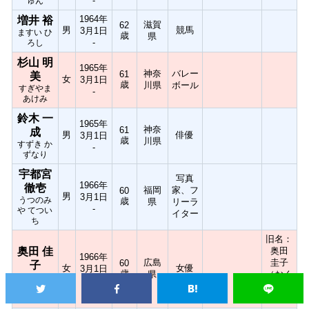
-
ゅん
1964年
増井 裕
滋賀
62
男
競馬
3月1日
ますい ひ
歳
県
-
ろし
杉山 明
1965年
神奈
バレー
61
美
女
3月1日
歳
川県
ボール
すぎやま
-
あけみ
鈴木 一
1965年
神奈
61
成
男
俳優
3月1日
歳
川県
すずき か
-
ずなり
宇都宮
写真
1966年
徹壱
福岡
家、フ
60
男
3月1日
うつのみ
歳
県
リーラ
-
や てつい
イター
ち
旧名：
奥田 佳
奥田
1966年
広島
圭子
60
子
女
女優
3月1日
歳
県
（おく
おくだ け
-
だ・け
いこ
いこ）