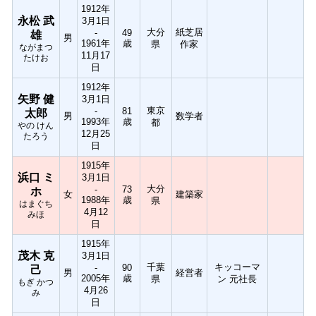
1912年
永松 武
3月1日
大分
紙芝居
-
49
雄
男
1961年
歳
県
作家
ながまつ
11月17
たけお
日
1912年
矢野 健
3月1日
東京
-
81
太郎
男
数学者
1993年
歳
都
やの けん
12月25
たろう
日
1915年
浜口 ミ
3月1日
大分
-
73
ホ
女
建築家
1988年
歳
県
はまぐち
4月12
みほ
日
1915年
茂木 克
3月1日
千葉
キッコーマ
-
90
己
男
経営者
2005年
歳
県
ン 元社長
もぎ かつ
4月26
み
日