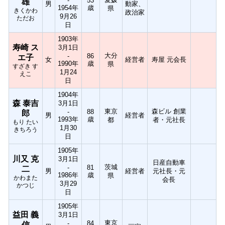
-
53
雄
男
動家、
1954年
歳
県
きくかわ
政治家
9月26
ただお
日
1903年
寿崎 ス
3月1日
大分
-
86
エ子
女
経営者
寿屋 元会長
1990年
歳
県
すざき す
1月24
えこ
日
1904年
森 泰吉
3月1日
東京
森ビル 創業
-
88
郎
男
経営者
1993年
歳
都
者・元社長
もり たい
1月30
きちろう
日
1905年
川又 克
3月1日
日産自動車
茨城
-
81
二
男
経営者
元社長・元
1986年
歳
県
かわまた
会長
3月29
かつじ
日
1905年
益田 義
3月1日
東京
-
84
信