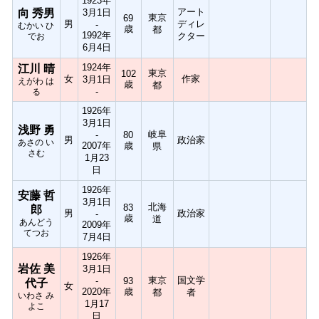
1923年
アート
向 秀男
3月1日
東京
69
男
ディレ
-
むかい ひ
歳
都
1992年
クター
でお
6月4日
1924年
江川 晴
東京
102
女
作家
3月1日
えがわ は
歳
都
-
る
1926年
3月1日
浅野 勇
岐阜
-
80
男
政治家
あさの い
2007年
歳
県
さむ
1月23
日
1926年
安藤 哲
3月1日
北海
83
郎
男
政治家
-
歳
道
あんどう
2009年
てつお
7月4日
1926年
岩佐 美
3月1日
東京
国文学
-
93
代子
女
2020年
歳
都
者
いわさ み
1月17
よこ
日