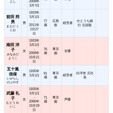
2009年
とし
3月?日
1933年
前田 邦
3月1日
広島
せとうち銀
-
77
男
男
経営者
2011年
歳
県
行 元頭取
まえだ く
2月27
にお
日
1933年
南田 洋
3月1日
東京
-
76
子
女
女優
2009年
歳
都
みなみだ
10月21
ようこ
日
五十嵐
1935年
東京
白洋舍 元社
91
信保
男
経営者
3月1日
歳
都
長
いがらし
-
のぶやす
1935年
武藤 礼
3月1日
東京
-
71
子
女
声優
2006年
歳
都
むとう れ
10月29
いこ
日