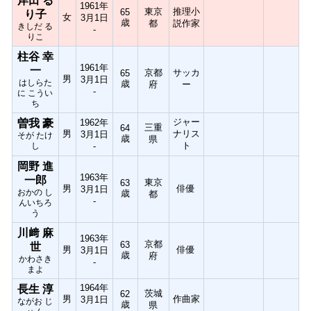
岸田 る
1961年
東京
推理小
65
り子
女
3月1日
歳
都
説作家
きしだ る
-
りこ
柱谷 幸
1961年
一
京都
サッカ
65
男
3月1日
はしらた
歳
府
ー
-
に こうい
ち
ジャー
曽我 豪
1962年
三重
64
男
ナリス
3月1日
そが たけ
歳
県
ト
し
-
岡野 進
1963年
一郎
東京
63
男
俳優
3月1日
おかの し
歳
都
-
んいちろ
う
川﨑 麻
1963年
京都
63
世
男
俳優
3月1日
歳
府
かわさき
-
まよ
1964年
長生 淳
茨城
62
男
作曲家
3月1日
ながお じ
歳
県