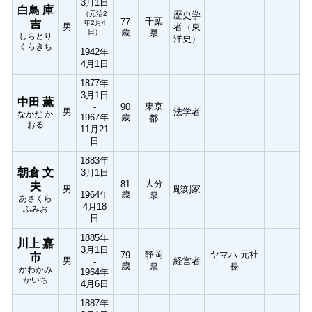
3月1日
白鳥 庫
（元治2
歴史学
千葉
77
吉
年2月4
男
者（東
歳
日）
県
しらとり
洋史）
-
くらきち
1942年
4月1日
1877年
3月1日
中田 薫
東京
-
90
男
法学者
なかだ か
1967年
歳
都
おる
11月21
日
1883年
朝倉 文
3月1日
大分
-
81
夫
男
彫刻家
1964年
歳
県
あさくら
4月18
ふみお
日
1885年
川上 嘉
3月1日
静岡
ヤマハ 元社
79
市
男
経営者
-
歳
県
長
かわかみ
1964年
かいち
4月6日
1887年