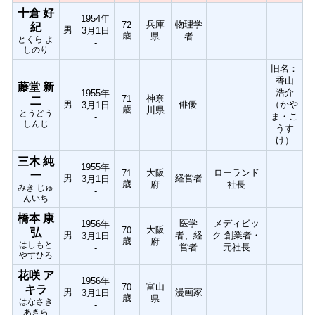
十倉 好
1954年
兵庫
物理学
72
紀
男
3月1日
歳
県
者
とくら よ
-
しのり
旧名：
香山
藤堂 新
浩介
1955年
神奈
71
二
男
俳優
（かや
3月1日
歳
川県
とうどう
ま・こ
-
しんじ
うす
け）
三木 純
1955年
大阪
ローランド
71
一
男
経営者
3月1日
歳
府
社長
みき じゅ
-
んいち
橋本 康
医学
メディビッ
1956年
大阪
70
弘
男
者、経
ク 創業者・
3月1日
歳
府
はしもと
営者
元社長
-
やすひろ
花咲 ア
1956年
富山
70
キラ
男
漫画家
3月1日
歳
県
はなさき
-
あきら