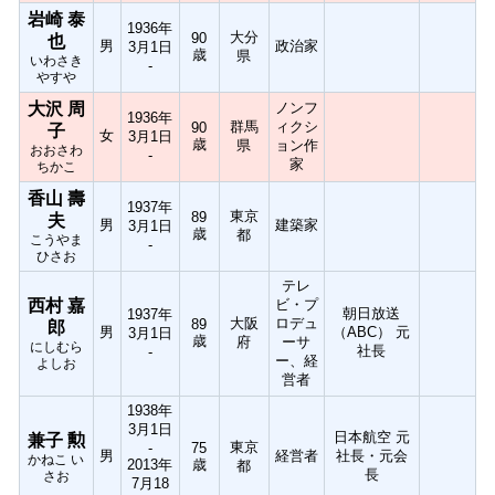
岩崎 泰
1936年
大分
90
也
男
政治家
3月1日
歳
県
いわさき
-
やすや
大沢 周
ノンフ
1936年
群馬
ィクシ
90
子
女
3月1日
歳
県
ョン作
おおさわ
-
家
ちかこ
香山 壽
1937年
東京
89
夫
男
建築家
3月1日
歳
都
こうやま
-
ひさお
テレ
西村 嘉
ビ・プ
朝日放送
1937年
大阪
ロデュ
89
郎
男
（ABC） 元
3月1日
歳
府
ーサ
にしむら
社長
-
ー、経
よしお
営者
1938年
3月1日
日本航空 元
兼子 勲
東京
-
75
男
経営者
社長・元会
かねこ い
2013年
歳
都
長
さお
7月18