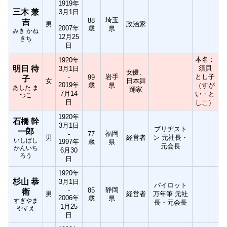
1919年
三木 兼
3月1日
埼玉
-
88
吉
男
政治家
2007年
歳
県
みき かね
12月25
きち
日
本名：
1920年
明日 待
須貝
3月1日
女優、
岩手
とし子
-
99
子
女
日本舞
2019年
歳
県
（すが
あした ま
踊家
7月14
い・と
つこ
日
しこ）
1920年
石橋 幹
3月1日
ブリヂスト
一郎
福岡
-
77
男
経営者
ン 元社長・
いしばし
1997年
歳
県
元会長
かんいち
6月30
ろう
日
1920年
杉山 恭
3月1日
パイロット
静岡
-
85
衛
男
経営者
万年筆 元社
2006年
歳
県
すぎやま
長・元会長
1月25
やすえ
日