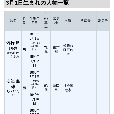
3月1日生まれの人物一覧
年
性
生没年
齢/
出身
氏名
分野
所属等
別名等
別
月日
享
地
年
1816年
3月1日
河竹 黙
（文化13
歌舞伎
年2月3
東京
76
阿弥
男
日）
狂言作
歳
都
-
かわたけ
者
1893年
もくあみ
1月22
日
1865年
3月1日
安部 磯
（元治2
年2月4
福岡
社会運
83
雄
男
日）
歳
県
動家
-
あべ いそ
1949年
お
2月10
日
1865年