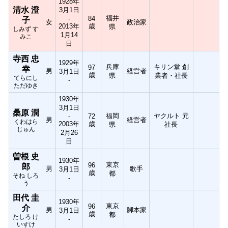
1928年
清水 澄
3月1日
福井
-
84
子
女
政治家
2013年
歳
県
しみず す
1月14
みこ
日
寺西 忠
1929年
兵庫
キリン堂 創
97
幸
男
経営者
3月1日
歳
県
業者・社長
てらにし
-
ただゆき
1930年
3月1日
桑原 潤
福岡
ヤクルト 元
-
72
男
経営者
くわはら
2003年
歳
県
社長
じゅん
2月26
日
曽根 史
1930年
東京
96
郎
男
歌手
3月1日
歳
都
そね しろ
-
う
田代 圭
1930年
東京
96
介
男
脚本家
3月1日
歳
都
たしろ け
-
いすけ