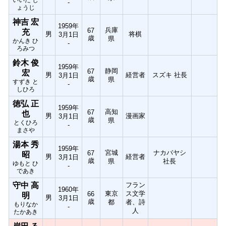
-
ょうじ
神吉 宏
1959年
兵庫
67
充
男
将棋
3月1日
歳
県
かんき ひ
-
ろみつ
鈴木 俊
1959年
静岡
67
宏
男
経営者
スズキ 社長
3月1日
歳
県
すずき と
-
しひろ
徳弘 正
1959年
高知
67
也
男
漫画家
3月1日
歳
県
とくひろ
-
まさや
湯本 秀
1959年
宮城
ナカバヤシ
67
昭
男
経営者
3月1日
歳
県
社長
ゆもと ひ
-
であき
守中 高
フラン
1960年
東京
ス文学
66
明
男
3月1日
歳
都
者、詩
もりなか
-
人
たかあき