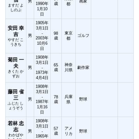
男
画家
1990年
歳
都
ますだ よ
1月10
しのぶ
日
1905年
安田 幸
3月1日
東京
-
98
吉
男
ゴルフ
2003年
歳
都
やすだ こ
10月6
うきち
日
1908年
菊田 一
3月1日
神奈
65
夫
男
劇作家
-
歳
川県
きくた か
1973年
ずお
4月4日
1908年
藤田 省
3月1日
兵庫
-
78
三
男
野球
1987年
歳
県
ふじた し
1月16
ょうぞう
日
1908年
若林 忠
3月1日
アメ
57
志
男
野球
-
歳
リカ
わかばや
1965年