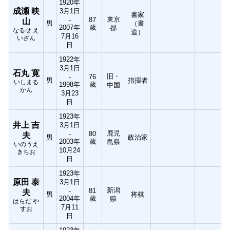
1920年
成瀬 映
3月1日
書家
東京
-
87
山
男
（書
2007年
歳
都
なるせ え
道）
7月16
いざん
日
1922年
3月1日
石丸 寛
旧・
-
76
男
指揮者
いしまる
1998年
歳
中国
かん
3月23
日
1923年
井上 吉
3月1日
鹿児
-
80
夫
男
政治家
2003年
歳
島県
いのうえ
10月24
きちお
日
1923年
原田 泰
3月1日
新潟
-
81
夫
男
将棋
2004年
歳
県
はらだ や
7月11
すお
日