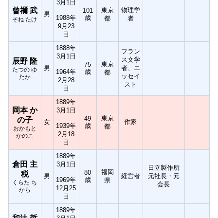
3月1日
曾禰 武
東京
物理学
-
101
男
1988年
歳
都
者
そね たけ
9月23
日
1888年
フラン
3月1日
ス文学
辰野 隆
東京
-
75
男
者、エ
たつの ゆ
1964年
歳
都
ッセイ
たか
2月28
スト
日
1889年
岡本 か
3月1日
東京
-
49
の子
女
作家
1939年
歳
都
おかもと
2月18
かのこ
日
1889年
倉田 主
3月1日
日立製作所
福岡
-
80
税
男
経営者
元社長・元
1969年
歳
県
くらた ち
会長
12月25
から
日
1889年