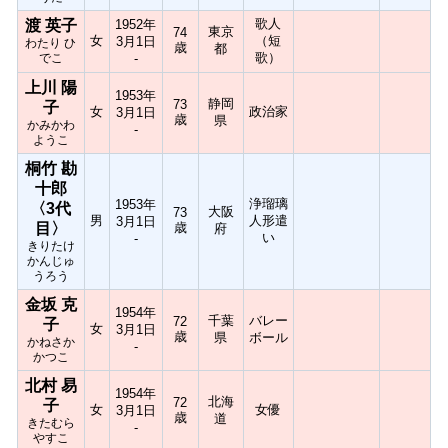
歌人
渡 英子
1952年
東京
74
女
（短
3月1日
わたり ひ
歳
都
歌）
でこ
-
上川 陽
1953年
静岡
73
子
女
政治家
3月1日
歳
県
かみかわ
-
ようこ
桐竹 勘
十郎
浄瑠璃
1953年
〈3代
大阪
73
男
人形遣
3月1日
目〉
歳
府
い
-
きりたけ
かんじゅ
うろう
金坂 克
1954年
千葉
バレー
72
子
女
3月1日
歳
県
ボール
かねさか
-
かつこ
北村 易
1954年
北海
72
子
女
女優
3月1日
歳
道
きたむら
-
やすこ