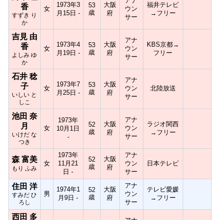
アナ
1973年3
大阪
福井テレビ
53
香
女
ウン
歳
月15日 -
府
→フリー
すずき り
サー
か
吉見 由
アナ
1973年4
大阪
KBS京都→
53
香
女
ウン
歳
月19日 -
府
フリー
よしみ ゆ
サー
か
石井 稔
アナ
1973年7
大阪
53
子
女
ウン
北陸放送
歳
月25日 -
府
いしい と
サー
しこ
池田 奈
アナ
1973年
大阪
ラジオ関西
52
月
女
ウン
10月1日
歳
府
→フリー
いけだ な
サー
-
つき
1973年
アナ
森 富美
大阪
52
女
11月21
ウン
日本テレビ
歳
府
もり ふみ
日 -
サー
アナ
住田 洋
1974年1
大阪
テレビ愛媛
52
男
ウン
すみだ ひ
歳
月9日 -
府
→フリー
サー
ろし
西田 多