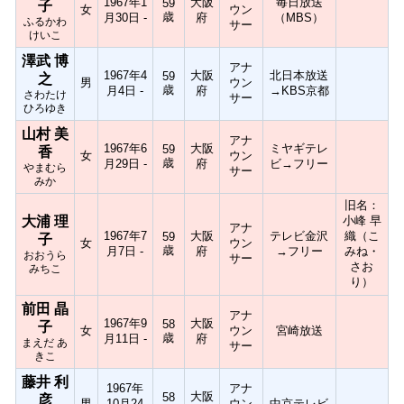
1967年1
大阪
毎日放送
59
子
女
ウン
歳
月30日 -
府
（MBS）
ふるかわ
サー
けいこ
澤武 博
アナ
1967年4
大阪
北日本放送
59
之
男
ウン
歳
月4日 -
府
→KBS京都
さわたけ
サー
ひろゆき
山村 美
アナ
1967年6
大阪
ミヤギテレ
59
香
女
ウン
歳
月29日 -
府
ビ→フリー
やまむら
サー
みか
旧名：
大浦 理
小峰 早
アナ
1967年7
大阪
テレビ金沢
織（こ
59
子
女
ウン
歳
月7日 -
府
→フリー
みね・
おおうら
サー
さお
みちこ
り）
前田 晶
アナ
1967年9
大阪
58
子
女
ウン
宮崎放送
歳
月11日 -
府
まえだ あ
サー
きこ
藤井 利
1967年
アナ
大阪
58
彦
男
10月24
ウン
中京テレビ