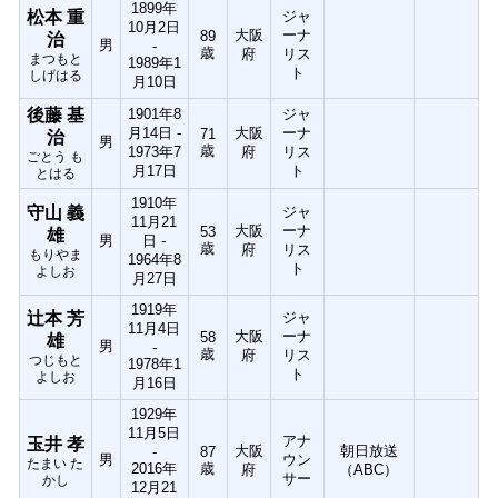
1899年
松本 重
ジャ
10月2日
大阪
ーナ
89
治
男
-
歳
府
リス
まつもと
1989年1
ト
しげはる
月10日
後藤 基
1901年8
ジャ
月14日 -
大阪
ーナ
71
治
男
歳
1973年7
府
リス
ごとう も
月17日
ト
とはる
1910年
守山 義
ジャ
11月21
大阪
ーナ
53
雄
男
日 -
歳
府
リス
もりやま
1964年8
ト
よしお
月27日
1919年
辻本 芳
ジャ
11月4日
大阪
ーナ
58
雄
男
-
歳
府
リス
つじもと
1978年1
ト
よしお
月16日
1929年
11月5日
アナ
玉井 孝
大阪
朝日放送
-
87
男
ウン
たまい た
2016年
歳
府
（ABC）
サー
かし
12月21