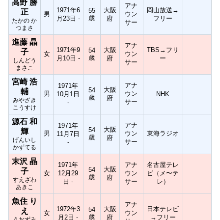
高野 勝
アナ
1971年6
大阪
岡山放送→
55
正
男
ウン
歳
月23日 -
府
フリー
たかの か
サー
つまさ
進藤 晶
アナ
1971年9
大阪
TBS→フリ
54
子
女
ウン
歳
月10日 -
府
ー
しんどう
サー
まさこ
宮崎 浩
アナ
1971年
大阪
54
輔
男
ウン
10月1日
NHK
歳
府
みやざき
サー
-
こうすけ
源石 和
アナ
1971年
大阪
54
輝
男
ウン
東海ラジオ
11月7日
歳
府
げんいし
サー
-
かずてる
末沢 晶
1971年
アナ
名古屋テレ
大阪
54
子
女
12月29
ウン
ビ（メ〜テ
歳
府
すえざわ
日 -
サー
レ）
あきこ
魚住 り
アナ
1972年3
大阪
日本テレビ
54
え
女
ウン
歳
月2日 -
府
→フリー
うおずみ