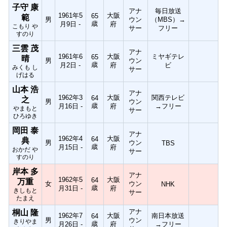
子守 康
アナ
毎日放送
1961年5
大阪
65
範
男
ウン
（MBS）→
歳
月9日 -
府
こもり や
サー
フリー
すのり
三雲 茂
アナ
1961年6
大阪
ミヤギテレ
65
晴
男
ウン
歳
月2日 -
府
ビ
みくも し
サー
げはる
山本 浩
アナ
1962年3
大阪
関西テレビ
64
之
男
ウン
歳
月16日 -
府
→フリー
やまもと
サー
ひろゆき
岡田 泰
アナ
1962年4
大阪
64
典
男
ウン
TBS
歳
月15日 -
府
おかだ や
サー
すのり
岸本 多
アナ
1962年5
大阪
64
万重
女
ウン
NHK
歳
月31日 -
府
きしもと
サー
たまえ
アナ
桐山 隆
1962年7
大阪
南日本放送
64
男
ウン
きりやま
歳
月26日 -
府
→フリー