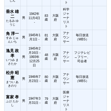
じん
ト
科学
垂水 雄
ジャ
1942年
大阪
83
二
男
ーナ
11月4日
歳
府
たるみ ゆ
リス
-
うじ
ト
アナ
角 淳一
1945年1
大阪
毎日放送
81
男
ウン
すみ じゅ
歳
月1日 -
府
（MBS）
サー
んいち
1945年2
逸見 政
月16日 -
アナ
フジテレビ
大阪
48
孝
男
1993年
ウン
→フリー、
歳
府
いつみ ま
12月25
サー
司会者
さたか
日
松井 昭
アナ
1946年7
大阪
毎日放送
80
憲
男
ウン
歳
月23日 -
府
（MBS）
まつい あ
サー
きのり
医療
ジャ
富家 孝
1947年3
大阪
79
男
ーナ
ふけ たか
歳
月31日 -
府
リス
し
ト