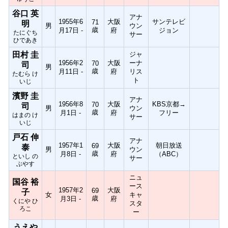
谷口 英
アナ
1955年6
大阪
サンテレビ
71
明
男
ウン
歳
月17日 -
府
ジョン
たにぐち
サー
ひであき
田村 圭
ジャ
1956年2
大阪
ーナ
70
司
男
歳
月11日 -
府
リス
たむら け
ト
いじ
濱野 圭
アナ
1956年8
大阪
KBS京都→
70
司
男
ウン
歳
月1日 -
府
フリー
はまの け
サー
いじ
戸石 伸
アナ
1957年1
大阪
朝日放送
69
泰
男
ウン
歳
月8日 -
府
（ABC）
といし の
サー
ぶやす
ニュ
国谷 裕
ース
1957年2
大阪
69
子
女
キャ
歳
月3日 -
府
くにや ひ
スタ
ろこ
ー
うえや