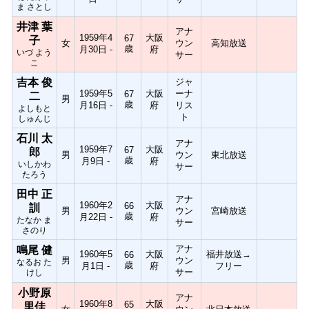
ま さとし
井津 葉
アナ
1959年4
大阪
67
子
女
ウン
高知放送
歳
月30日 -
府
いづ よう
サー
こ
吉本 俊
ジャ
1959年5
大阪
ーナ
67
二
男
歳
月16日 -
府
リス
よしもと
ト
しゅんじ
石川 太
アナ
1959年7
大阪
67
郎
男
ウン
東北放送
歳
月9日 -
府
いしかわ
サー
たろう
田中 正
アナ
1960年2
大阪
66
訓
男
ウン
宮崎放送
歳
月22日 -
府
たなか ま
サー
さのり
アナ
鳴尾 健
1960年5
大阪
福井放送→
66
男
ウン
なるお た
歳
月1日 -
府
フリー
サー
けし
小野原
アナ
1960年8
大阪
65
里佳