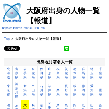
大阪府出身の人物一覧
【報道】
https://a.ichiran.info/?c211fb15fa
Top
>
大阪府出身の人物一覧【報道】
出身地別 著名人一覧
北
青
岩
宮
秋
山
福
茨
栃
群
埼
千
海
森
手
城
田
形
島
城
木
馬
玉
葉
道
県
県
県
県
県
県
県
県
県
県
県
神
東
新
富
石
福
山
長
岐
静
愛
三
奈
京
潟
山
川
井
梨
野
阜
岡
知
重
川
都
県
県
県
県
県
県
県
県
県
県
県
和
滋
京
大
兵
奈
鳥
島
岡
広
山
徳
歌