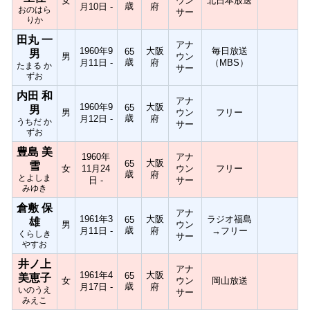
女
ウン
北日本放送
歳
月10日 -
府
おのはら
サー
りか
田丸 一
アナ
1960年9
大阪
毎日放送
65
男
男
ウン
歳
月11日 -
府
（MBS）
たまる か
サー
ずお
内田 和
アナ
1960年9
大阪
65
男
男
ウン
フリー
歳
月12日 -
府
うちだ か
サー
ずお
豊島 美
1960年
アナ
大阪
65
雪
女
11月24
ウン
フリー
歳
府
とよしま
日 -
サー
みゆき
倉敷 保
アナ
1961年3
大阪
ラジオ福島
65
雄
男
ウン
歳
月11日 -
府
→フリー
くらしき
サー
やすお
井ノ上
アナ
1961年4
大阪
65
美恵子
女
ウン
岡山放送
歳
月17日 -
府
いのうえ
サー
みえこ