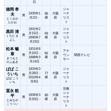
日
徳岡 孝
ジャ
1930年1
大阪
ーナ
96
夫
男
歳
月2日 -
府
リス
とくおか
ト
たかお
1931年2
ジャ
黒田 清
月15日 -
大阪
ーナ
69
男
くろだ き
歳
2000年7
府
リス
よし
月23日
ト
松本 暢
1931年8
アナ
月10日 -
大阪
66
章
男
ウン
関西テレビ
歳
1998年3
府
まつもと
サー
月14日
のぶあき
ばば こ
1933年3
ジャ
月28日 -
大阪
ーナ
77
ういち
男
歳
2010年4
府
リス
ばば こう
月9日
ト
いち
宗教
冨永 航
ジャ
1936年3
大阪
90
平
男
ーナ
歳
月20日 -
府
とみなが
リス
こうへい
ト