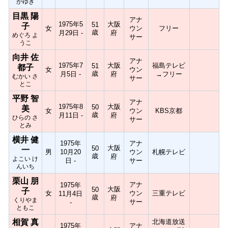
かゆき
目黒 陽
アナ
1975年5
大阪
51
子
女
ウン
フリー
歳
月29日 -
府
めぐろ よ
サー
うこ
向井 佐
アナ
1975年7
大阪
福島テレビ
51
都子
女
ウン
歳
月5日 -
府
→フリー
むかい さ
サー
とこ
平野 智
アナ
1975年8
大阪
50
美
女
ウン
KBS京都
歳
月11日 -
府
ひらの さ
サー
とみ
横井 健
1975年
アナ
大阪
50
一
男
10月20
ウン
札幌テレビ
歳
府
よこい け
日 -
サー
んいち
栗山 朋
アナ
1975年
大阪
50
子
女
ウン
三重テレビ
11月4日
歳
府
くりやま
サー
-
ともこ
相賀 真
北海道放送
1975年
アナ