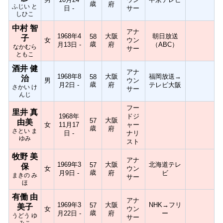
歳
府
ふじい と
日 -
サー
しひこ
中村 智
アナ
1968年4
大阪
朝日放送
58
子
女
ウン
歳
月13日 -
府
（ABC）
なかむら
サー
ともこ
酒井 健
アナ
1968年8
大阪
福岡放送→
58
治
男
ウン
歳
月2日 -
府
テレビ大阪
さかい け
サー
んじ
フー
里井 真
1968年
ドジ
大阪
57
由美
女
11月17
ャー
歳
府
さとい ま
日 -
ナリ
ゆみ
スト
牧野 美
アナ
1969年3
大阪
北海道テレ
57
保
女
ウン
歳
月9日 -
府
ビ
まきの み
サー
ほ
有働 由
アナ
1969年3
大阪
NHK→フリ
57
美子
女
ウン
歳
月22日 -
府
ー
うどう ゆ
サー
みこ