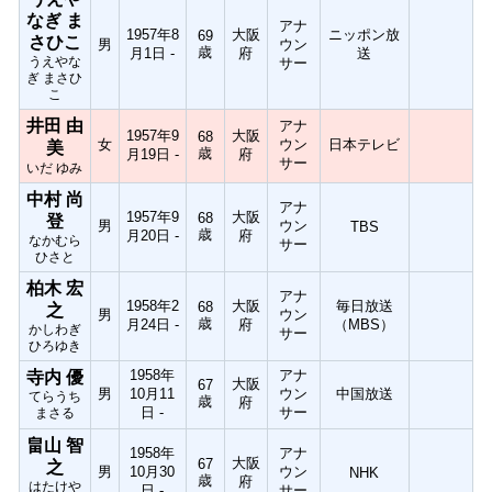
なぎ ま
アナ
1957年8
大阪
ニッポン放
69
さひこ
男
ウン
歳
月1日 -
府
送
うえやな
サー
ぎ まさひ
こ
井田 由
アナ
1957年9
大阪
68
女
ウン
日本テレビ
美
歳
月19日 -
府
サー
いだ ゆみ
中村 尚
アナ
1957年9
大阪
68
登
男
ウン
TBS
歳
月20日 -
府
なかむら
サー
ひさと
柏木 宏
アナ
1958年2
大阪
毎日放送
68
之
男
ウン
歳
月24日 -
府
（MBS）
かしわぎ
サー
ひろゆき
1958年
アナ
寺内 優
大阪
67
男
10月11
ウン
中国放送
てらうち
歳
府
日 -
サー
まさる
畠山 智
1958年
アナ
大阪
67
之
男
10月30
ウン
NHK
歳
府
はたけや
日 -
サー