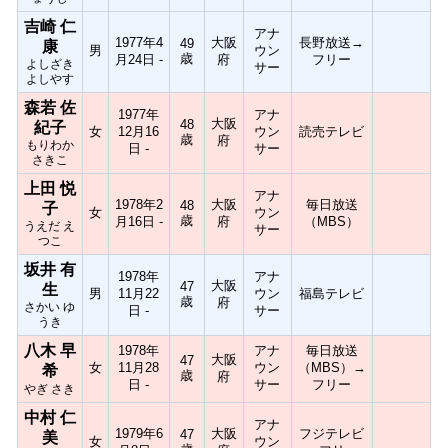
吉崎 仁
アナ
1977年4
大阪
長野放送→
49
康
男
ウン
歳
月24日 -
府
フリー
よしざき
サー
よしやす
森若 佐
1977年
アナ
大阪
48
紀子
女
12月16
ウン
読売テレビ
歳
府
もりわか
日 -
サー
さきこ
上田 悦
アナ
1978年2
大阪
毎日放送
48
子
女
ウン
歳
月16日 -
府
（MBS）
うえだ え
サー
つこ
坂井 有
1978年
アナ
大阪
47
生
男
11月22
ウン
福島テレビ
歳
府
さかい ゆ
日 -
サー
うき
八木 早
1978年
アナ
毎日放送
大阪
47
女
11月28
ウン
（MBS）→
希
歳
府
日 -
サー
フリー
やぎ さき
中村 仁
アナ
1979年6
大阪
フジテレビ
47
美
女
ウン