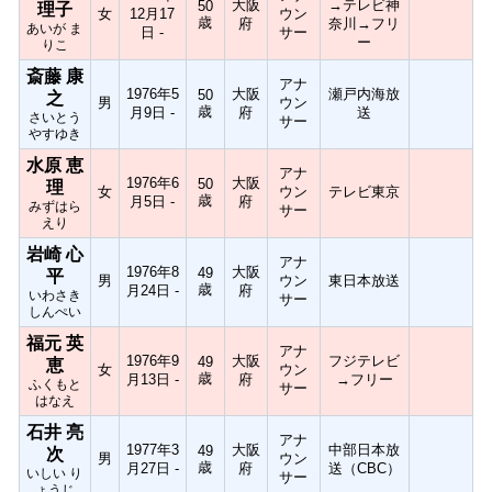
大阪
→テレビ神
50
理子
女
12月17
ウン
歳
府
奈川→フリ
あいが ま
日 -
サー
ー
りこ
斎藤 康
アナ
1976年5
大阪
瀬戸内海放
50
之
男
ウン
歳
月9日 -
府
送
さいとう
サー
やすゆき
水原 恵
アナ
1976年6
大阪
50
理
女
ウン
テレビ東京
歳
月5日 -
府
みずはら
サー
えり
岩崎 心
アナ
1976年8
大阪
49
平
男
ウン
東日本放送
歳
月24日 -
府
いわさき
サー
しんぺい
福元 英
アナ
1976年9
大阪
フジテレビ
49
恵
女
ウン
歳
月13日 -
府
→フリー
ふくもと
サー
はなえ
石井 亮
アナ
1977年3
大阪
中部日本放
49
次
男
ウン
歳
月27日 -
府
送（CBC）
いしい り
サー
ょうじ