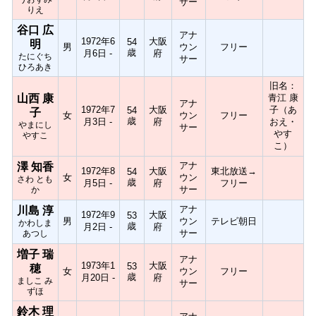
サー
りえ
谷口 広
アナ
1972年6
大阪
54
明
男
ウン
フリー
歳
月6日 -
府
たにぐち
サー
ひろあき
旧名：
山西 康
青江 康
アナ
1972年7
大阪
子（あ
54
子
女
ウン
フリー
歳
月3日 -
府
おえ・
やまにし
サー
やす
やすこ
こ）
アナ
澤 知香
1972年8
大阪
東北放送→
54
女
ウン
さわ とも
歳
月5日 -
府
フリー
サー
か
アナ
川島 淳
1972年9
大阪
53
男
ウン
テレビ朝日
かわしま
歳
月2日 -
府
サー
あつし
増子 瑞
アナ
1973年1
大阪
53
穂
女
ウン
フリー
歳
月20日 -
府
ましこ み
サー
ずほ
鈴木 理