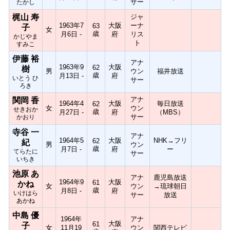
サー
たかし
梶山 寿
ジャ
1963年7
大阪
ーナ
63
子
女
歳
月6日 -
府
リス
かじやま
ト
すみこ
伊藤 裕
アナ
1963年9
大阪
62
樹
男
ウン
福井放送
歳
月13日 -
府
いとう ひ
サー
ろき
アナ
関岡 香
1964年4
大阪
毎日放送
62
女
ウン
せきおか
歳
月27日 -
府
（MBS）
サー
かおり
寺谷 一
アナ
1964年5
大阪
NHK→フリ
62
紀
男
ウン
歳
月7日 -
府
ー
てらたに
サー
いちき
池原 あ
アナ
鹿児島放送
1964年9
大阪
61
かね
女
ウン
→琉球朝日
歳
月8日 -
府
いけはら
サー
放送
あかね
中島 優
1964年
アナ
大阪
61
子
女
11月19
ウン
関西テレビ