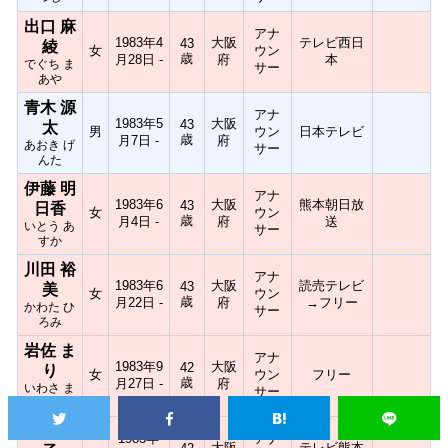
出口 麻
アナ
1983年4
大阪
テレビ西日
43
綾
女
ウン
歳
月28日 -
府
本
でぐち ま
サー
あや
青木 源
アナ
1983年5
大阪
43
太
男
ウン
日本テレビ
歳
月7日 -
府
あおき げ
サー
んた
伊藤 明
アナ
1983年6
大阪
熊本朝日放
43
日香
女
ウン
歳
月4日 -
府
送
いとう あ
サー
すか
川田 裕
アナ
1983年6
大阪
読売テレビ
43
美
女
ウン
歳
月22日 -
府
→フリー
かわた ひ
サー
ろみ
岩佐 ま
アナ
1983年9
大阪
42
り
女
ウン
フリー
歳
月27日 -
府
いわさ ま
サー
り
田中 朝
1983年
アナ
大阪
テレビ熊本