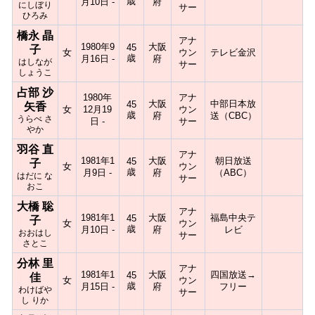
歳
月10日 -
府
にしぼり
サー
ひろみ
橋永 晶
アナ
1980年9
大阪
45
子
女
ウン
テレビ金沢
歳
月16日 -
府
はしなが
サー
しょうこ
占部 沙
1980年
アナ
大阪
中部日本放
45
矢香
女
12月19
ウン
歳
府
送（CBC）
うらべ さ
日 -
サー
やか
羽谷 直
アナ
1981年1
大阪
朝日放送
45
子
女
ウン
歳
月9日 -
府
（ABC）
はだに な
サー
おこ
大橋 聡
アナ
1981年1
大阪
福島中央テ
45
子
女
ウン
歳
月10日 -
府
レビ
おおはし
サー
さとこ
分林 里
アナ
1981年1
大阪
四国放送→
45
佳
女
ウン
歳
月15日 -
府
フリー
わけばや
サー
し りか