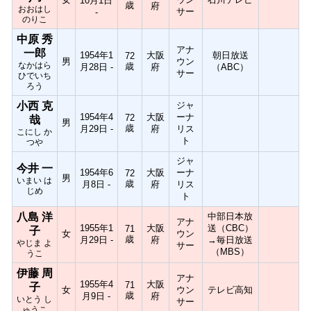
10月1日
歳
府
おおはし
サー
-
のりこ
中原 秀
アナ
一郎
1954年1
大阪
朝日放送
72
男
ウン
なかはら
歳
月28日 -
府
（ABC）
サー
ひでいち
ろう
小西 克
ジャ
1954年4
大阪
ーナ
72
哉
男
歳
月29日 -
府
リス
こにし か
ト
つや
ジャ
今井 一
1954年6
大阪
ーナ
72
男
いまい は
歳
月8日 -
府
リス
じめ
ト
八島 洋
中部日本放
アナ
1955年1
大阪
送（CBC）
71
子
女
ウン
歳
月29日 -
府
→毎日放送
やじま よ
サー
（MBS）
うこ
伊藤 周
アナ
1955年4
大阪
71
子
女
ウン
テレビ高知
歳
月9日 -
府
いとう し
サー
ゅうこ