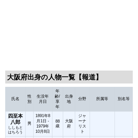
大阪府出身の人物一覧【報道】
年
性
生没年
齢/
出身
氏名
分野
所属等
別名等
別
月日
享
地
年
四至本
1891年8
ジャ
月1日 -
大阪
ーナ
88
八郎
男
歳
1979年
府
リス
ししもと
10月8日
ト
はちろう