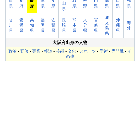
賀
都
阪
庫
良
取
根
山
島
口
島
山
県
府
府
県
県
県
県
県
県
県
県
県
鹿
香
愛
高
福
佐
長
熊
大
宮
沖
児
海
川
媛
知
岡
賀
崎
本
分
崎
縄
島
外
県
県
県
県
県
県
県
県
県
県
県
大阪府出身の人物
政治
-
官僚
-
実業
-
報道
-
芸能
-
文化
-
スポーツ
-
学術
-
専門職
-
そ
の他