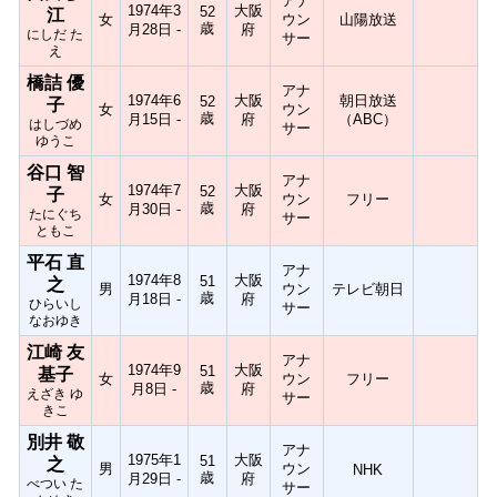
アナ
1974年3
大阪
52
江
女
ウン
山陽放送
歳
月28日 -
府
にしだ た
サー
え
橋詰 優
アナ
1974年6
大阪
朝日放送
52
子
女
ウン
歳
月15日 -
府
（ABC）
はしづめ
サー
ゆうこ
谷口 智
アナ
1974年7
大阪
52
子
女
ウン
フリー
歳
月30日 -
府
たにぐち
サー
ともこ
平石 直
アナ
1974年8
大阪
51
之
男
ウン
テレビ朝日
歳
月18日 -
府
ひらいし
サー
なおゆき
江崎 友
アナ
1974年9
大阪
51
基子
女
ウン
フリー
歳
月8日 -
府
えざき ゆ
サー
きこ
別井 敬
アナ
1975年1
大阪
51
之
男
ウン
NHK
歳
月29日 -
府
べつい た
サー