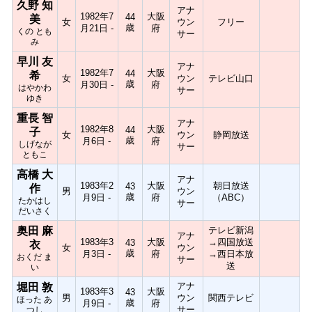
久野 知
アナ
1982年7
大阪
44
美
女
ウン
フリー
歳
月21日 -
府
くの とも
サー
み
早川 友
アナ
1982年7
大阪
44
希
女
ウン
テレビ山口
歳
月30日 -
府
はやかわ
サー
ゆき
重長 智
アナ
1982年8
大阪
44
子
女
ウン
静岡放送
歳
月6日 -
府
しげなが
サー
ともこ
高橋 大
アナ
1983年2
大阪
朝日放送
43
作
男
ウン
歳
月9日 -
府
（ABC）
たかはし
サー
だいさく
奥田 麻
テレビ新潟
アナ
1983年3
大阪
→四国放送
43
衣
女
ウン
歳
月3日 -
府
→西日本放
おくだ ま
サー
送
い
アナ
堀田 敦
1983年3
大阪
43
男
ウン
関西テレビ
ほった あ
歳
月9日 -
府
サー
つし