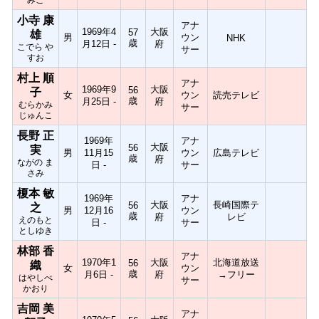
小寺 康
アナ
1969年4
大阪
57
雄
男
ウン
NHK
歳
月12日 -
府
こでら や
サー
すお
村上 順
アナ
1969年9
大阪
56
子
女
ウン
読売テレビ
歳
月25日 -
府
むらかみ
サー
じゅんこ
長野 正
1969年
アナ
大阪
56
実
男
11月15
ウン
広島テレビ
歳
府
ながの ま
日 -
サー
さみ
榎本 敏
1969年
アナ
大阪
長崎国際テ
56
之
男
12月16
ウン
歳
府
レビ
えのもと
日 -
サー
としゆき
林部 香
アナ
1970年1
大阪
北海道放送
56
織
女
ウン
歳
月6日 -
府
→フリー
はやしべ
サー
かおり
吉岡 美
アナ