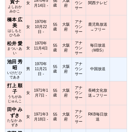
1970年5
大阪
56
賀子
女
ウン
関西テレビ
歳
月14日 -
府
よしおか
サー
みかこ
橋本 広
1970年
アナ
大阪
鹿児島放送
55
美
女
10月22
ウン
歳
府
→フリー
はしもと
日 -
サー
ひろみ
アナ
松井 愛
1970年
大阪
毎日放送
55
女
ウン
11月4日
まつい あ
歳
府
（MBS）
サー
い
-
池田 秀
1970年
アナ
大阪
55
昭
男
11月21
ウン
中国放送
歳
府
いけだ ひ
日 -
サー
であき
打上 順
アナ
1971年1
大阪
長崎文化放
55
子
女
ウン
歳
月7日 -
府
送→フリー
うちがみ
サー
じゅんこ
田中 み
アナ
1971年3
大阪
RKB毎日放
55
ずき
女
ウン
歳
月18日 -
府
送
たなか み
サー
ずき