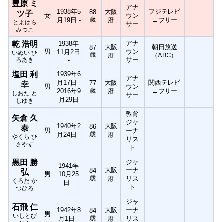
豊原 ミ
アナ
1938年5
大阪
フジテレビ
88
ツ子
女
ウン
歳
月19日 -
府
→フリー
とよはら
サー
みつこ
アナ
乾 浩明
1938年
大阪
朝日放送
87
男
ウン
11月2日
いぬい ひ
歳
府
（ABC）
サー
ろあき
-
塩田 利
1939年6
アナ
月17日 -
大阪
関西テレビ
77
幸
男
ウン
歳
2016年9
府
→フリー
しおた と
サー
月29日
しゆき
教育
矢倉 久
ジャ
1940年2
大阪
86
泰
男
ーナ
歳
月24日 -
府
やくら ひ
リス
さやす
ト
黒田 勝
ジャ
1941年
大阪
ーナ
84
弘
男
10月25
歳
府
リス
くろだ か
日 -
ト
つひろ
ジャ
石飛 仁
1942年8
大阪
ーナ
84
男
いしとび
歳
月1日 -
府
リス