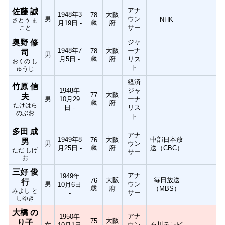
アナ
佐藤 誠
1948年3
大阪
78
男
ウン
NHK
さとう ま
歳
月19日 -
府
サー
こと
奥野 修
ジャ
1948年7
大阪
ーナ
78
司
男
歳
月5日 -
府
リス
おくの し
ト
ゅうじ
経済
竹原 信
1948年
ジャ
大阪
77
夫
男
10月29
ーナ
歳
府
たけはら
日 -
リス
のぶお
ト
多田 成
アナ
1949年8
大阪
中部日本放
76
男
男
ウン
歳
月25日 -
府
送（CBC）
ただ しげ
サー
お
三好 俊
アナ
1949年
大阪
毎日放送
76
行
男
ウン
10月6日
歳
府
（MBS）
みよし と
サー
-
しゆき
大橋 の
アナ
1950年
大阪
75
り子
女
ウン
石川テレビ