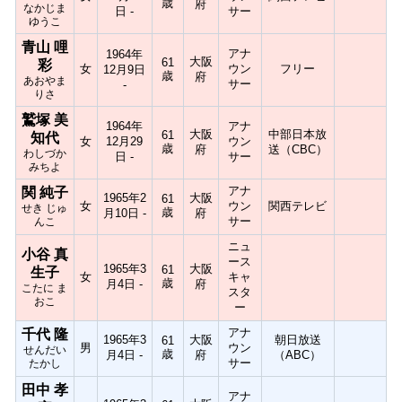
歳
府
なかじま
日 -
サー
ゆうこ
青山 哩
アナ
1964年
大阪
61
彩
女
ウン
フリー
12月9日
歳
府
あおやま
サー
-
りさ
鷲塚 美
1964年
アナ
大阪
中部日本放
61
知代
女
12月29
ウン
歳
府
送（CBC）
わしづか
日 -
サー
みちよ
アナ
関 純子
1965年2
大阪
61
女
ウン
関西テレビ
せき じゅ
歳
月10日 -
府
サー
んこ
ニュ
小谷 真
ース
1965年3
大阪
61
生子
女
キャ
歳
月4日 -
府
こたに ま
スタ
おこ
ー
アナ
千代 隆
1965年3
大阪
朝日放送
61
男
ウン
せんだい
歳
月4日 -
府
（ABC）
サー
たかし
田中 孝
アナ