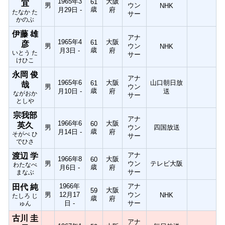
1965年3
大阪
61
宜
男
ウン
NHK
歳
月29日 -
府
たなか た
サー
かのぶ
伊藤 雄
アナ
1965年4
大阪
61
彦
男
ウン
NHK
歳
月3日 -
府
いとう た
サー
けひこ
永岡 俊
アナ
1965年6
大阪
山口朝日放
61
哉
男
ウン
歳
月10日 -
府
送
ながおか
サー
としや
宗我部
アナ
1966年6
大阪
60
英久
男
ウン
四国放送
歳
月14日 -
府
そがべ ひ
サー
でひさ
アナ
渡辺 学
1966年8
大阪
60
男
ウン
テレビ大阪
わたなべ
歳
月6日 -
府
サー
まなぶ
1966年
アナ
田代 純
大阪
59
男
12月17
ウン
NHK
たしろ じ
歳
府
日 -
サー
ゅん
古川 圭
アナ