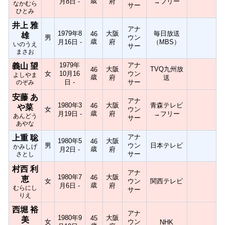
歳
月8日 -
府
→フリー
なかむら
サー
ひとみ
井上 雅
アナ
1979年8
大阪
毎日放送
46
雄
男
ウン
歳
月16日 -
府
（MBS）
いのうえ
サー
まさお
1979年
アナ
義山 望
大阪
TVQ九州放
46
女
10月16
ウン
よしやま
歳
府
送
日 -
サー
のぞみ
安藤 あ
アナ
1980年3
大阪
青森テレビ
46
や菜
女
ウン
歳
月19日 -
府
→フリー
あんどう
サー
あやな
アナ
上重 聡
1980年5
大阪
46
男
ウン
日本テレビ
かみしげ
歳
月2日 -
府
サー
さとし
村西 利
アナ
1980年7
大阪
46
恵
女
ウン
関西テレビ
歳
月6日 -
府
むらにし
サー
りえ
西堀 裕
アナ
1980年9
大阪
45
美
女
ウン
NHK