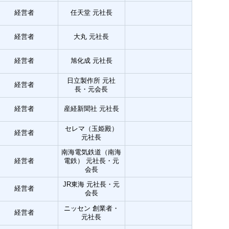
経営者
任天堂 元社長
経営者
大丸 元社長
経営者
旭化成 元社長
日立製作所 元社
経営者
長・元会長
経営者
産経新聞社 元社長
セレマ（玉姫殿）
経営者
元社長
南海電気鉄道（南海
経営者
電鉄） 元社長・元
会長
JR東海 元社長・元
経営者
会長
ニッセン 創業者・
経営者
元社長