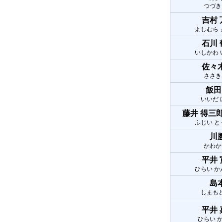
つづき
吉村
よしむら
石川
いしかわ
佐々
ささき
飯田
いいだ
藤井 得三
ふじい 
川
かわか
平井
ひらい 
島
しまも
平井
ひらい 