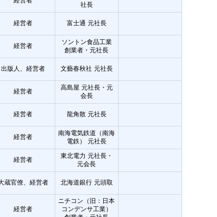
経営者
社長
経営者
富士通 元社長
ソントン食品工業
経営者
創業者・元社長
出版人、経営者
文藝春秋社 元社長
高島屋 元社長・元
経営者
会長
経営者
龍角散 元社長
南海電気鉄道（南海
経営者
電鉄） 元社長
東北電力 元社長・
経営者
元会長
大蔵官僚、経営者
北海道銀行 元頭取
ニチコン（旧：日本
経営者
コンデンサ工業）