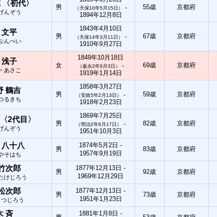
蔵 〈初代〉
男
55歳
京都府
-
（天保10年5月15日）
 げんぞう
1894年12月8日
1843年4月10日
 文平
男
67歳
京都府
-
（天保14年3月11日）
 ぶんぺい
1910年9月27日
1849年10月18日
 浅子
女
69歳
京都府
-
（嘉永2年9月3日）
か あさこ
1919年1月14日
1858年3月27日
野 鶴吉
男
59歳
京都府
-
（安政5年2月13日）
 つるきち
1918年2月23日
1869年7月25日
 〈2代目〉
男
82歳
京都府
-
（明治2年6月17日）
 げんぞう
1951年10月3日
 八十八
1874年5月2日 -
男
83歳
京都府
1957年9月19日
 やそはち
 竹次郎
1877年12月13日 -
男
92歳
京都府
1969年12月29日
 たけじろう
 松次郎
1877年12月13日 -
男
73歳
京都府
1951年1月23日
まつじろう
木 斉
1881年1月8日 -