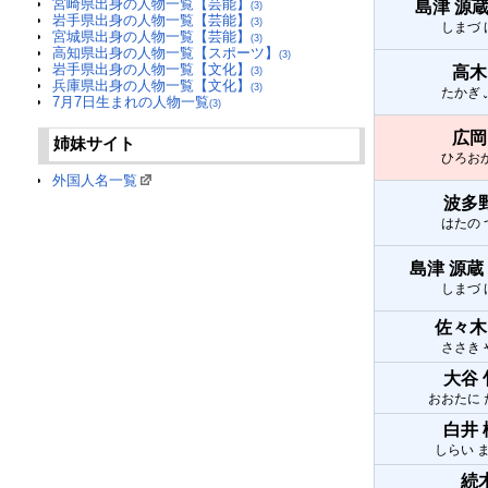
宮崎県出身の人物一覧【芸能】
島津 源
(3)
岩手県出身の人物一覧【芸能】
(3)
しまづ
宮城県出身の人物一覧【芸能】
(3)
高知県出身の人物一覧【スポーツ】
(3)
岩手県出身の人物一覧【文化】
高木
(3)
兵庫県出身の人物一覧【文化】
(3)
たかぎ
7月7日生まれの人物一覧
(3)
広岡
姉妹サイト
ひろお
外国人名一覧
波多
はたの
島津 源蔵
しまづ
佐々木
ささき
大谷
おおたに
白井
しらい 
続