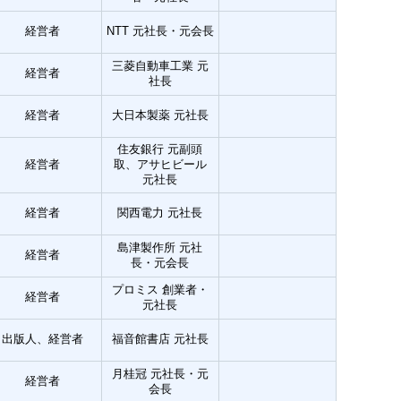
経営者
NTT 元社長・元会長
三菱自動車工業 元
経営者
社長
経営者
大日本製薬 元社長
住友銀行 元副頭
経営者
取、アサヒビール
元社長
経営者
関西電力 元社長
島津製作所 元社
経営者
長・元会長
プロミス 創業者・
経営者
元社長
出版人、経営者
福音館書店 元社長
月桂冠 元社長・元
経営者
会長