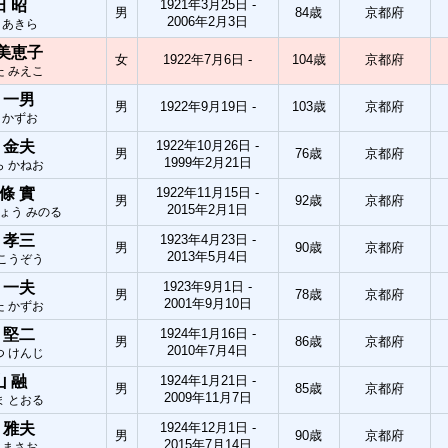
田 昭
1921年3月25日 -
男
84歳
京都府
2006年2月3日
 あきら
 美恵子
女
1922年7月6日 -
104歳
京都府
た みえこ
 一男
男
1922年9月19日 -
103歳
京都府
 かずお
 金夫
1922年10月26日 -
男
76歳
京都府
1999年2月21日
ら かねお
條 實
1922年11月15日 -
男
92歳
京都府
2015年2月1日
ょう みのる
 孝三
1923年4月23日 -
男
90歳
京都府
2013年5月4日
 こうぞう
 一夫
1923年9月1日 -
男
78歳
京都府
2001年9月10日
た かずお
 堅二
1924年1月16日 -
男
86歳
京都府
2010年7月4日
つ けんじ
山 融
1924年1月21日 -
男
85歳
京都府
2009年11月7日
ま とおる
 雅夫
1924年12月1日 -
男
90歳
京都府
2015年7月14日
 まさお