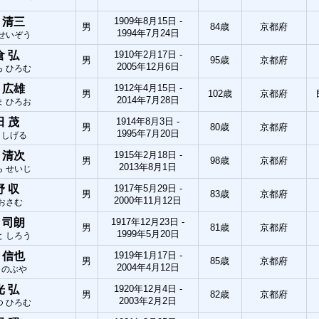
 清三
1909年8月15日 -
男
84歳
京都府
1994年7月24日
 せいぞう
倉 弘
1910年2月17日 -
男
95歳
京都府
2005年12月6日
ら ひろむ
 広雄
1912年4月15日 -
男
102歳
京都府
2014年7月28日
ま ひろお
田 茂
1914年8月3日 -
男
80歳
京都府
1995年7月20日
 しげる
 清次
1915年2月18日 -
男
98歳
京都府
2013年8月1日
ら せいじ
野 収
1917年5月29日 -
男
83歳
京都府
2000年11月12日
 おさむ
 司朗
1917年12月23日 -
男
81歳
京都府
1999年5月20日
と しろう
 信也
1919年1月17日 -
男
85歳
京都府
2004年4月12日
 のぶや
光 弘
1920年12月4日 -
男
82歳
京都府
2003年2月2日
つ ひろむ