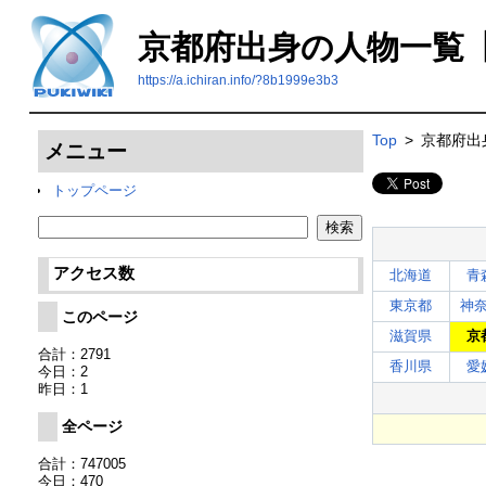
京都府出身の人物一覧
https://a.ichiran.info/?8b1999e3b3
Top
>
京都府出
メニュー
トップページ
アクセス数
北海道
青
東京都
神
このページ
滋賀県
京
合計：2791
香川県
愛
今日：2
昨日：1
全ページ
合計：747005
今日：470