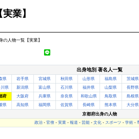
【実業】
身の人物一覧【実業】
出身地別 著名人一覧
森県
岩手県
宮城県
秋田県
山形県
福島県
茨城県
奈川県
新潟県
富山県
石川県
福井県
山梨県
長野県
都府
大阪府
兵庫県
奈良県
和歌山県
鳥取県
島根県
媛県
高知県
福岡県
佐賀県
長崎県
熊本県
大分県
京都府出身の人物
政治
-
官僚
-
実業
-
報道
-
芸能
-
文化
-
スポーツ
-
学術
-