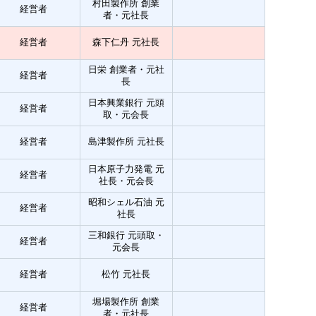
村田製作所 創業
経営者
者・元社長
経営者
森下仁丹 元社長
日栄 創業者・元社
経営者
長
日本興業銀行 元頭
経営者
取・元会長
経営者
島津製作所 元社長
日本原子力発電 元
経営者
社長・元会長
昭和シェル石油 元
経営者
社長
三和銀行 元頭取・
経営者
元会長
経営者
松竹 元社長
堀場製作所 創業
経営者
者・元社長