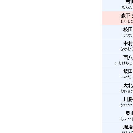
村
むらた
森下
もりし
松田
まつだ
中村
なかむ
西八
にしはちじ
飯田
いいだ
大北
おおき
川勝
かわか
奥
おくや
堀場
ほりば