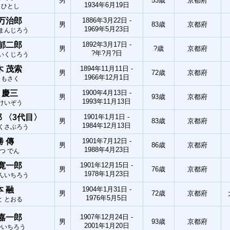
男
53歳
京都府
1934年6月19日
 ひとし
 万治郎
1886年3月22日 -
男
83歳
京都府
1969年5月23日
 まんじろう
 郁二郎
1892年3月17日 -
男
?歳
京都府
?年?月?日
 いくじろう
木 茂索
1894年11月11日 -
男
72歳
京都府
1966年12月1日
 もさく
 慶三
1900年4月13日 -
男
93歳
京都府
1993年11月13日
 けいぞう
郎 〈3代目〉
1901年1月1日 -
男
83歳
京都府
1984年12月13日
とくさぶろう
勝 傳
1901年7月12日 -
男
86歳
京都府
1988年4月23日
つ でん
 寛一郎
1901年12月15日 -
男
76歳
京都府
1978年1月23日
かんいちろう
本 融
1904年1月31日 -
男
72歳
京都府
1976年5月5日
と とおる
 嘉一郎
1907年12月24日 -
男
93歳
京都府
2001年1月20日
かいちろう