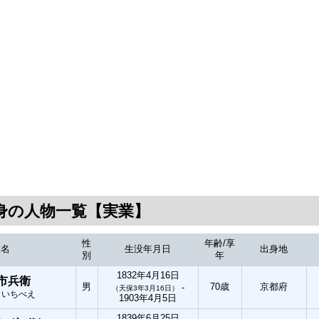
身の人物一覧【実業】
性
年齢/享
氏名
生没年月日
出身地
別
年
1832年4月16日
 市兵衛
男
70歳
京都府
-
（天保3年3月16日）
 いちべえ
1903年4月5日
1839年6月25日