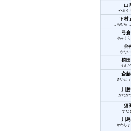
山
やまう
下村
しもむら 
弓倉
ゆみくら
金
かない
植田
うえだ
斎藤
さいとう
川勝
かわか
須
すだ
川島
かわしま