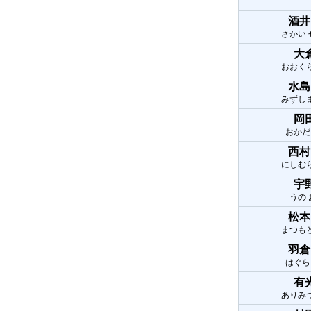
酒井
さかい
大
おおく
水島
みずし
岡
おかだ
西村
にしむ
宇
うの
松本
まつも
羽倉
はぐら
有
ありみ