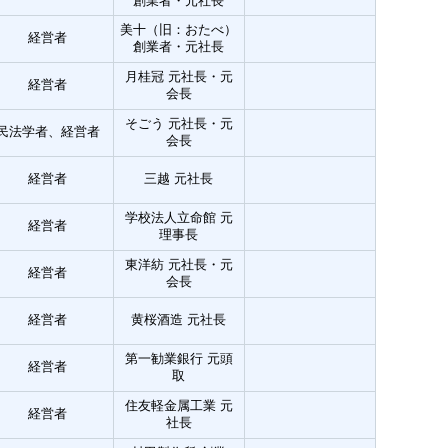
創業者・元社長
美十（旧：おたべ）
経営者
創業者・元社長
月桂冠 元社長・元
経営者
会長
そごう 元社長・元
民法学者、経営者
会長
経営者
三越 元社長
学校法人立命館 元
経営者
理事長
東洋紡 元社長・元
経営者
会長
経営者
黄桜酒造 元社長
第一勧業銀行 元頭
経営者
取
住友軽金属工業 元
経営者
社長