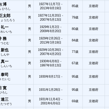
内 溥
1927年11月7日 -
男
85歳
京都府
2013年9月19日
ち ひろし
 正太郎
1927年11月20日 -
男
79歳
京都府
2007年5月13日
しょうたろう
 礼一
1929年1月2日 -
男
80歳
京都府
2009年8月20日
 れいいち
井 務
1929年2月26日 -
男
84歳
京都府
2013年3月19日
 つとむ
 新也
1929年10月28日 -
男
77歳
京都府
2007年4月20日
 しんや
 真一
1930年6月8日 -
男
67歳
京都府
1997年9月13日
 しんいち
 泰司
男
1930年8月17日 -
95歳
京都府
つ たいじ
田 寛
男
1931年1月28日 -
95歳
京都府
 ひろし
 達三
1931年11月4日 -
男
69歳
京都府
2001年6月6日
 たつぞう