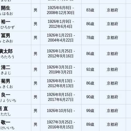
 開生
1925年6月8日 -
男
83歳
京都府
2008年12月30日
ち はるお
 裕一
1926年1月9日 -
男
86歳
京都府
2012年6月4日
 ひろかず
 冨男
1926年1月22日 -
男
78歳
京都府
2004年4月22日
ら とみお
 廣太郎
1926年1月25日 -
男
86歳
京都府
2012年9月16日
ひろたろう
 清二
1926年3月31日 -
男
92歳
京都府
2019年3月2日
 きよじ
 菊男
1926年8月13日 -
男
86歳
京都府
2012年8月13日
ら きくお
 良一
1926年8月15日 -
男
90歳
京都府
2017年6月27日
 りょういち
居 直
男
1926年10月5日 -
99歳
京都府
 ただし
 敬一
1927年3月25日 -
男
89歳
京都府
2016年8月15日
 けいいち