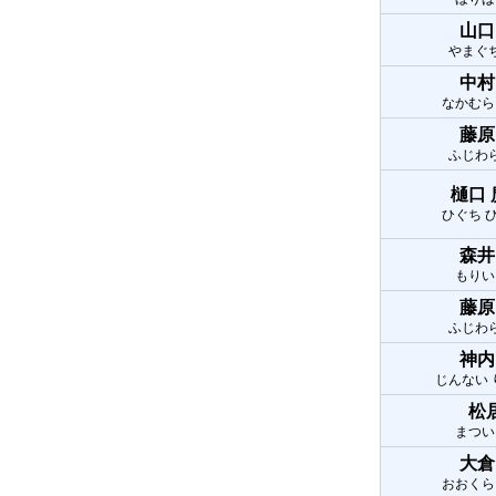
山口
やまぐ
中村
なかむら
藤原
ふじわ
樋口
ひぐち 
森井
もりい
藤原
ふじわ
神内
じんない
松
まつい
大倉
おおくら