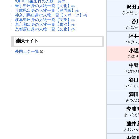
9月10日生まれの人物一覧
(6)
岩手県出身の人物一覧【文化】
沢田
(6)
兵庫県出身の人物一覧【専門職】
(6)
さわだ 
神奈川県出身の人物一覧【スポーツ】
(6)
岐阜県出身の人物一覧【実業】
(6)
谷
東京都出身の人物一覧【政治】
(6)
たにか
京都府出身の人物一覧【文化】
(5)
坪井
姉妹サイト
つぼい
小堀
外国人名一覧
こぼり
中野
なかの
谷口
たにぐ
満田
みつだ
枩浦
まつらが
藤井
ふじい 
中曽