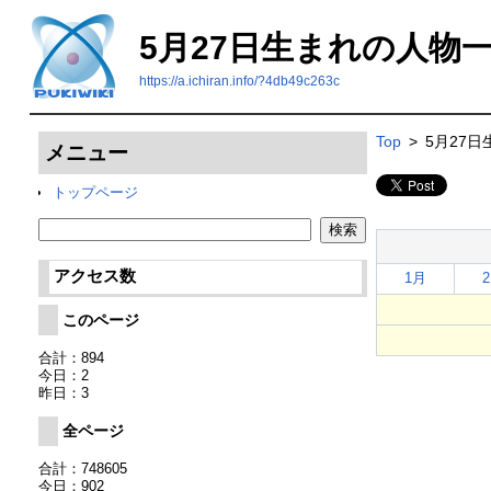
5月27日生まれの人物
https://a.ichiran.info/?4db49c263c
Top
>
5月27
メニュー
トップページ
アクセス数
1月
このページ
合計：894
今日：2
昨日：3
全ページ
合計：748605
今日：902