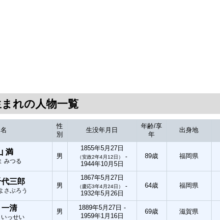
日生まれの人物一覧
性
年齢/享
氏名
生没年月日
出身地
別
年
1855年5月27日
山 満
男
89歳
福岡県
-
（安政2年4月12日）
ま みつる
1944年10月5日
1867年5月27日
千代三郎
男
64歳
福岡県
-
（慶応3年4月24日）
ちよさぶろう
1932年5月26日
 一清
1889年5月27日 -
男
69歳
滋賀県
1959年1月16日
 いっせい