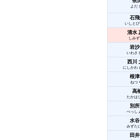
依
よだ
石飛
いしとび
清水
しみず
岩沙
いわさ
西川
にしかわ
根津
ねつ
高
たかは
別所
べっし
水谷
みずた
田井