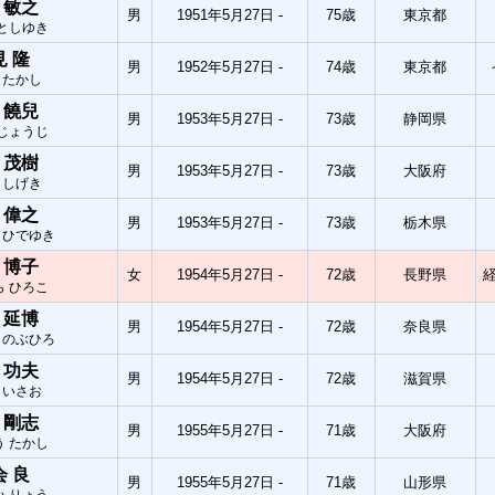
 敏之
男
1951年5月27日 -
75歳
東京都
 としゆき
見 隆
男
1952年5月27日 -
74歳
東京都
 たかし
 饒兒
男
1953年5月27日 -
73歳
静岡県
 じょうじ
 茂樹
男
1953年5月27日 -
73歳
大阪府
 しげき
 偉之
男
1953年5月27日 -
73歳
栃木県
 ひでゆき
 博子
女
1954年5月27日 -
72歳
長野県
ら ひろこ
 延博
男
1954年5月27日 -
72歳
奈良県
 のぶひろ
 功夫
男
1954年5月27日 -
72歳
滋賀県
 いさお
 剛志
男
1955年5月27日 -
71歳
大阪府
う たかし
会 良
男
1955年5月27日 -
71歳
山形県
い りょう