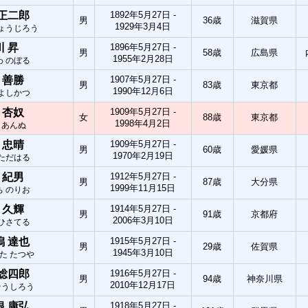
 正二郎
1892年5月27日 -
男
36歳
滋賀県
1929年3月4日
しょうじろう
川 昇
1896年5月27日 -
男
58歳
広島県
1955年2月28日
わ のぼる
 善勝
1907年5月27日 -
男
83歳
東京都
1990年12月6日
 よしかつ
 杏奴
1909年5月27日 -
女
88歳
東京都
1998年4月2日
 あんぬ
 忠晴
1909年5月27日 -
男
60歳
愛媛県
1970年2月19日
 ただはる
 紀男
1912年5月27日 -
男
87歳
大分県
1999年11月15日
ち のりお
 久輝
1914年5月27日 -
男
91歳
京都府
2006年3月10日
 ひさてる
潟 達也
1915年5月27日 -
男
29歳
佐賀県
1945年3月10日
た たつや
 総四郎
1916年5月27日 -
男
94歳
神奈川県
2010年12月17日
そうしろう
根 康弘
1918年5月27日 -