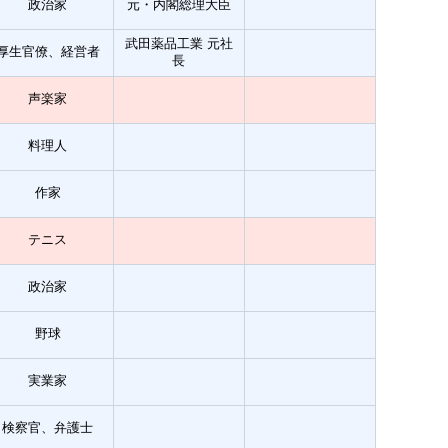
政治家
元・内閣総理大臣
武田薬品工業 元社
厚生官僚、経営者
長
声楽家
料理人
作家
テニス
政治家
野球
実業家
検察官、弁護士