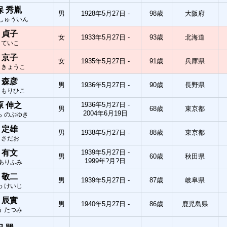
保 秀胤
男
1928年5月27日 -
98歳
大阪府
 しゅういん
 貞子
女
1933年5月27日 -
93歳
北海道
 ていこ
 京子
女
1935年5月27日 -
91歳
兵庫県
 きょうこ
 森彦
男
1936年5月27日 -
90歳
長野県
 もりひこ
原 伸之
1936年5月27日 -
男
68歳
東京都
2004年6月19日
ら のぶゆき
 定雄
男
1938年5月27日 -
88歳
東京都
 さだお
 有文
1939年5月27日 -
男
60歳
秋田県
1999年?月?日
 ありふみ
 敬二
男
1939年5月27日 -
87歳
岐阜県
わ けいじ
 辰實
男
1940年5月27日 -
86歳
鹿児島県
う たつみ