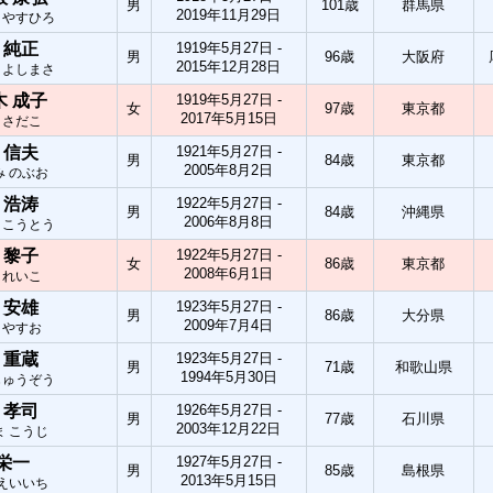
男
101歳
群馬県
2019年11月29日
 やすひろ
 純正
1919年5月27日 -
男
96歳
大阪府
2015年12月28日
 よしまさ
木 成子
1919年5月27日 -
女
97歳
東京都
2017年5月15日
 さだこ
 信夫
1921年5月27日 -
男
84歳
東京都
2005年8月2日
み のぶお
 浩涛
1922年5月27日 -
男
84歳
沖縄県
2006年8月8日
 こうとう
 黎子
1922年5月27日 -
女
86歳
東京都
2008年6月1日
 れいこ
 安雄
1923年5月27日 -
男
86歳
大分県
2009年7月4日
 やすお
 重蔵
1923年5月27日 -
男
71歳
和歌山県
1994年5月30日
じゅうぞう
 孝司
1926年5月27日 -
男
77歳
石川県
2003年12月22日
ま こうじ
 栄一
1927年5月27日 -
男
85歳
島根県
2013年5月15日
 えいいち