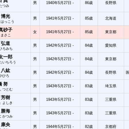
田 巽
男
1940年5月27日 -
86歳
長野県
 たつみ
 博光
男
1941年5月27日 -
85歳
北海道
 はっこう
 真砂子
女
1941年5月27日 -
85歳
東京都
 まさこ
 弘道
男
1942年5月27日 -
84歳
愛知県
 ひろみち
 太一郎
男
1942年5月27日 -
84歳
東京都
 たいちろう
 八紘
男
1942年5月27日 -
84歳
長野県
 やひろ
橋 努
男
1943年5月27日 -
83歳
埼玉県
し つとむ
 芳樹
男
1943年5月27日 -
83歳
三重県
ょ よしき
 勝海
男
1943年5月27日 -
83歳
三重県
に かつみ
 康央
男
1944年5月27日 -
82歳
京都府