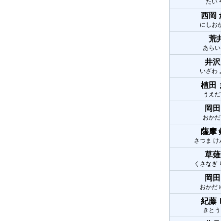
たい
西岡
にしお
荒
あらい
井沢
いざわ
植田
うえだ
岡田
おかだ
薩摩
さつま 
草薙
くさなぎ
岡田
おかだ
紀藤
きとう