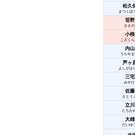
松久
まつくぼ
笹野
ささの
小桜
こざくら
内山
うちやま
芦ヶ
よしがは
三宅
みやけ
佐藤
さとう
立川
たちか
大雄
だいゆ