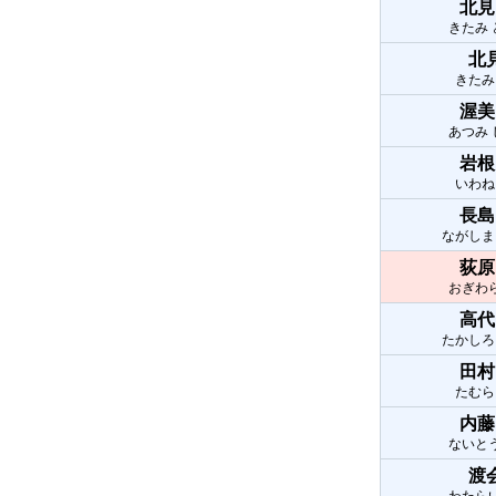
北見
きたみ
北
きたみ
渥美
あつみ
岩根
いわね
長島
ながしま
荻原
おぎわ
高代
たかしろ
田村
たむら
内藤
ないと
渡
わたら