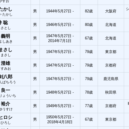
 やすお
 たかし
男
1944年5月27日 -
82歳
大阪府
か たかし
井 聡
男
1946年5月27日 -
80歳
北海道
 さとし
 義明
1947年5月27日 -
男
67歳
北海道
2014年7月1日
 よしあき
 まさし
男
1947年5月27日 -
79歳
東京都
 まさし
 澄雄
男
1947年5月27日 -
79歳
京都府
 すみお
 剣八郎
男
1947年5月27日 -
79歳
鹿児島県
けんぱちろう
 良一
男
1948年5月27日 -
78歳
秋田県
 りょういち
 裕介
男
1949年5月27日 -
77歳
京都府
 ゆうすけ
 ヒロシ
1950年5月27日 -
男
67歳
東京都
2018年4月18日
 ひろし