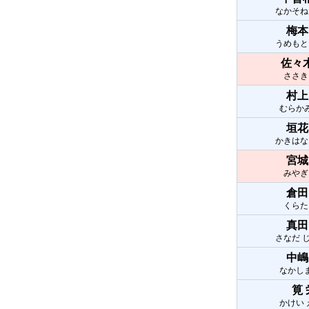
なかそね
梅本
うめもと
佐々
ささき
村上
むらか
垣花
かきはな
宮城
みやぎ
倉田
くらた
真田
さなだ 
中嶋
なかし
筧
かけい